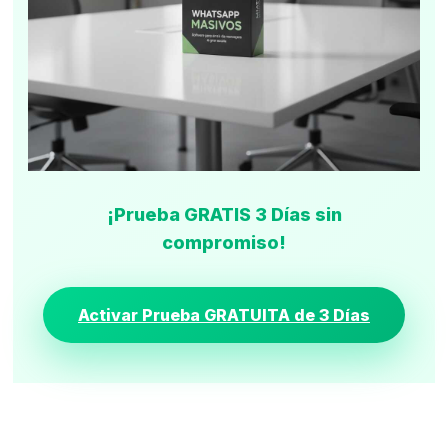
¡Prueba GRATIS 3 Días sin
compromiso!
Activar Prueba GRATUITA de 3 Días