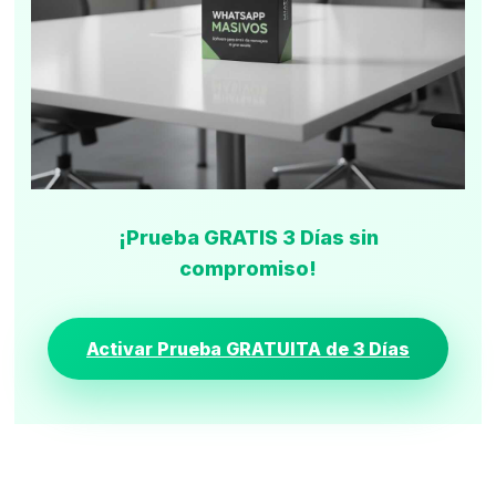
¡Prueba GRATIS 3 Días sin
compromiso!
Activar Prueba GRATUITA de 3 Días