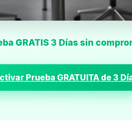
eba GRATIS 3 Días sin compro
Inicio
Casting
ctivar Prueba GRATUITA de 3 Dí
Bershka
Casting
SHEIN
Casting