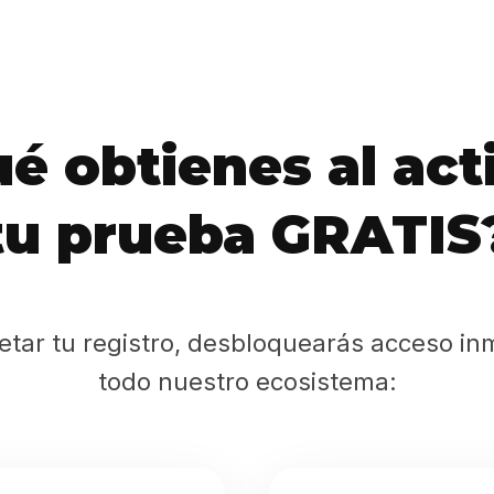
Sabritas
Casting
HolliKids
é obtienes al act
Contacto
tu prueba GRATIS
Search
etar tu registro, desbloquearás acceso in
todo nuestro ecosistema: