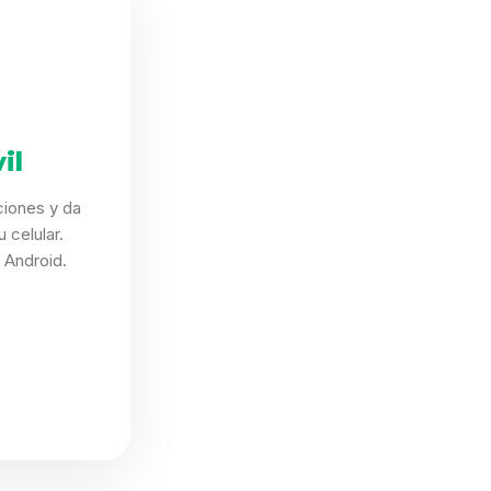
il
ciones y da
 celular.
 Android.