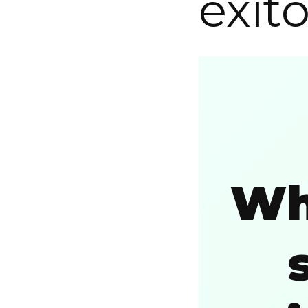
éxit
Wh