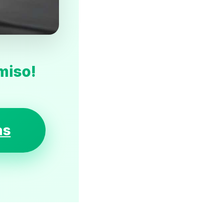
miso!
as