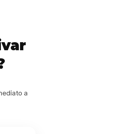
ivar
?
mediato a