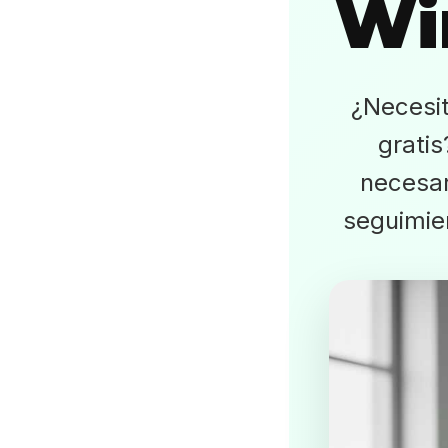
Wi
¿Necesi
grati
necesar
seguimie