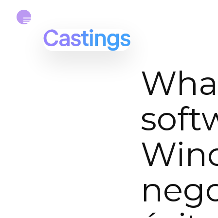
Wha
soft
Wind
nego