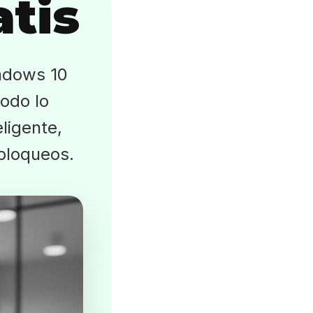
tis
ndows 10
odo lo
ligente,
bloqueos.