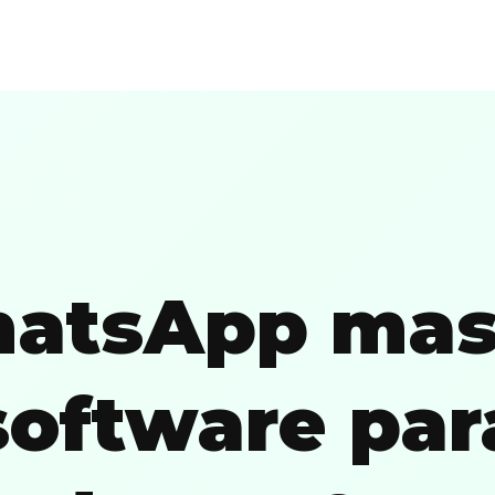
o
atsApp mas
software par