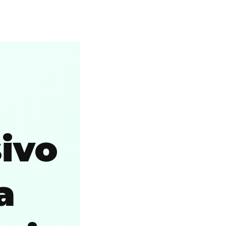
ivo
a