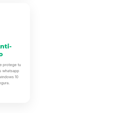
nti-
o
e protege tu
as whatsapp
windows 10
egura.