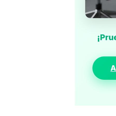
¡Pru
A