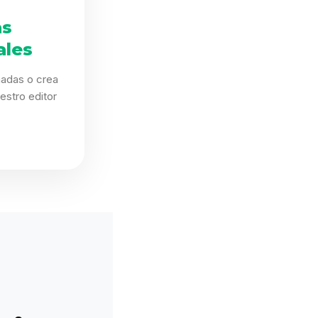
as
ales
eñadas o crea
estro editor