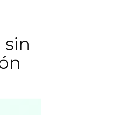
 sin
ión