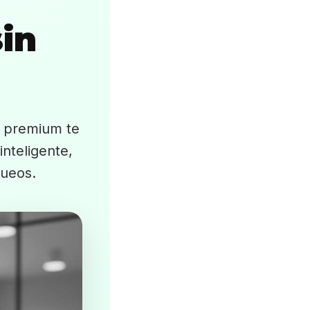
in
e premium te
inteligente,
queos.