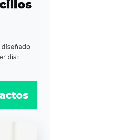
cillos
, diseñado
r día:
tactos