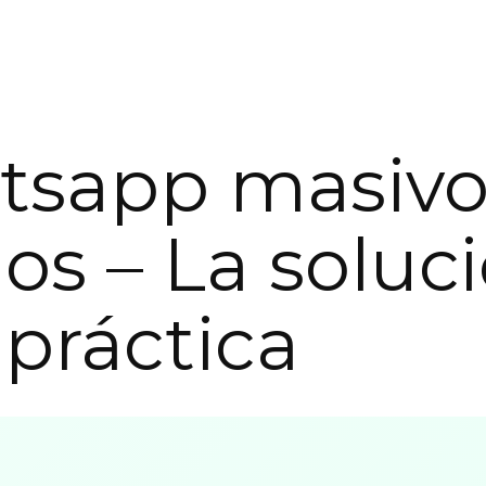
sapp masivo
gos – La soluc
práctica