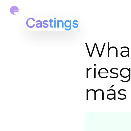
What
ries
más 