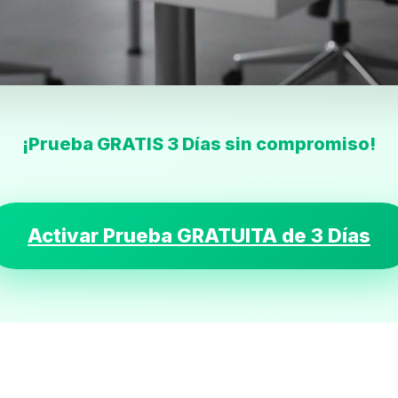
¡Prueba GRATIS 3 Días sin compromiso!
Activar Prueba GRATUITA de 3 Días