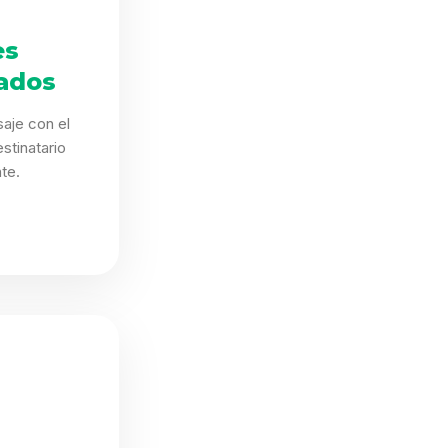
es
ados
aje con el
stinatario
te.