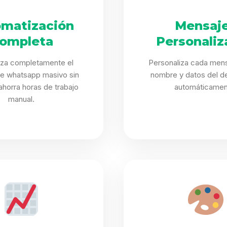
Sabritas
matización
Mensaj
Casting
ompleta
Personaliz
iza completamente el
Personaliza cada mens
HolliKids
e whatsapp masivo sin
nombre y datos del de
ahorra horas de trabajo
automáticamen
Contacto
manual.
Search