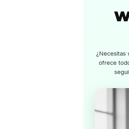
W
¿Necesitas 
ofrece todo
segui