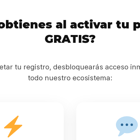
obtienes al activar tu 
GRATIS?
Inicio
Casting
etar tu registro, desbloquearás acceso in
todo nuestro ecosistema:
Bershka
Casting
SHEIN
Casting