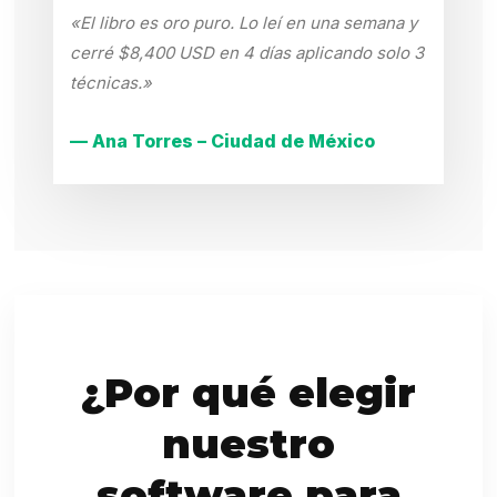
«El libro es oro puro. Lo leí en una semana y
cerré $8,400 USD en 4 días aplicando solo 3
técnicas.»
— Ana Torres – Ciudad de México
¿Por qué elegir
nuestro
software para