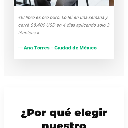
«El libro es oro puro. Lo leí en una semana y
cerré $8,400 USD en 4 días aplicando solo 3
técnicas.»
— Ana Torres – Ciudad de México
¿Por qué elegir
nuestro