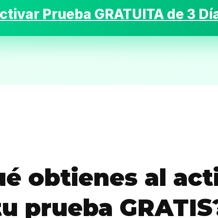
ctivar Prueba GRATUITA de 3 Dí
Inicio
Casting
Bershka
Casting
é obtienes al act
SHEIN
tu prueba GRATIS
Casting