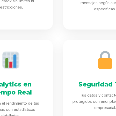
crack sin límites ni
mensajes según aud
restricciones.
específicas
alytics en
Seguridad 
empo Real
Tus datos y contact
protegidos con encriptac
 el rendimiento de tus
empresarial.
as con estadísticas
detalladas.