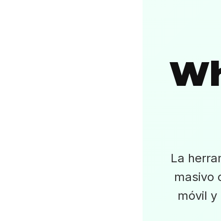
Wh
La herra
masivo c
móvil y 