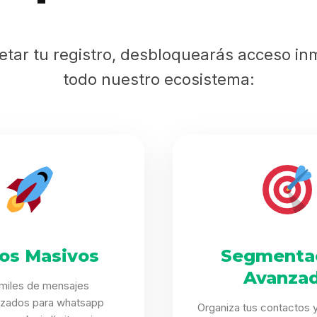
Sabritas
etar tu registro, desbloquearás acceso in
Casting
todo nuestro ecosistema:
HolliKids
Contacto
Search
íos Masivos
Segmenta
Avanza
 miles de mensajes
izados para whatsapp
Organiza tus contactos y