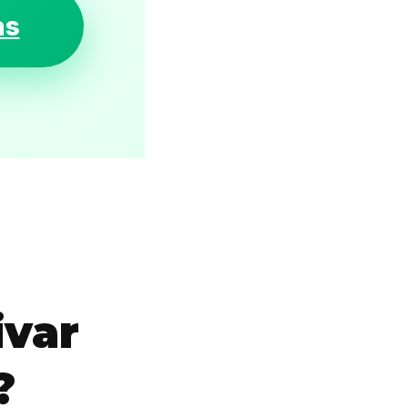
as
ivar
?