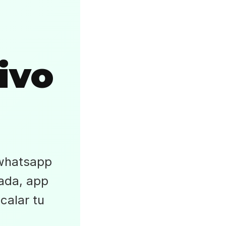
ivo
 whatsapp
rada, app
scalar tu