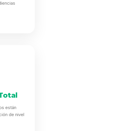
iencias
.
Total
os están
ión de nivel