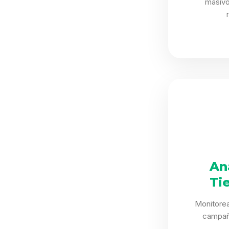
masivo 
An
Ti
Monitorea
campañ