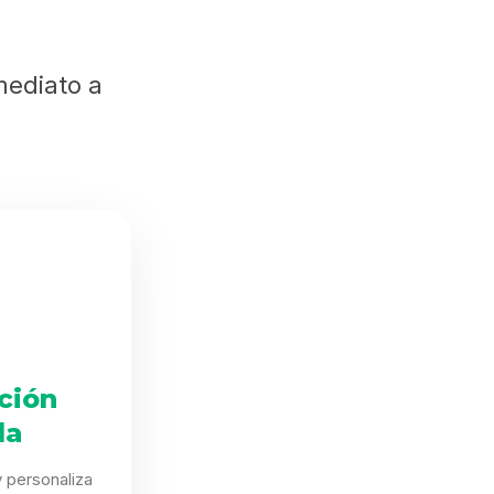
mediato a
ción
da
 personaliza