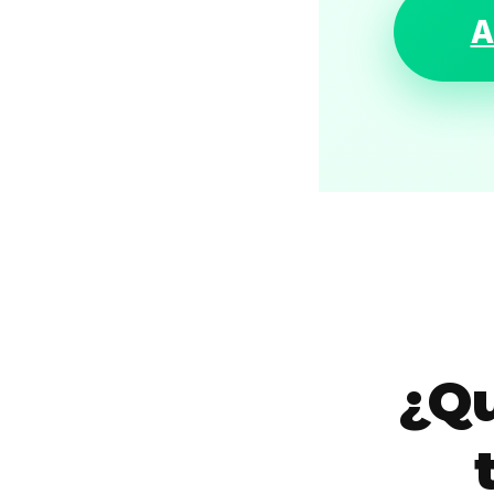
A
¿Qu