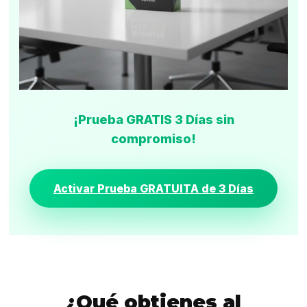
¡Prueba GRATIS 3 Días sin
compromiso!
Activar Prueba GRATUITA de 3 Días
¿Qué obtienes al