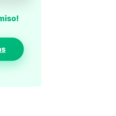
miso!
as