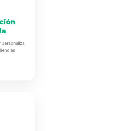
ción
da
 personaliza
iencias
.