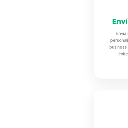
Env
Envía
personal
business
límit