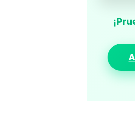
¡Pru
A