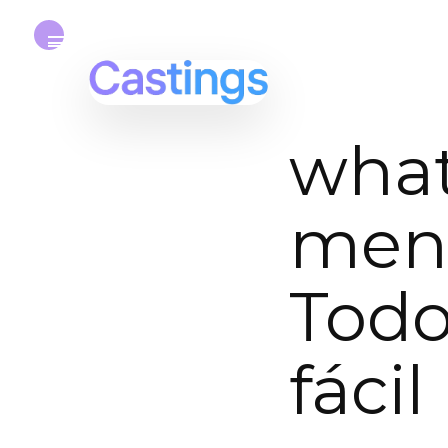
what
mens
Todo
fácil