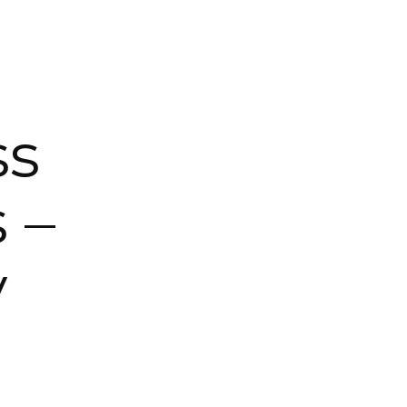
ss
 –
y