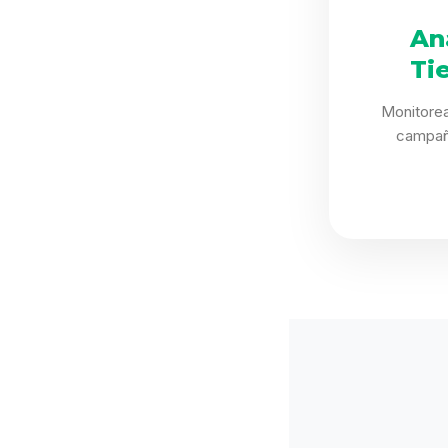
An
Ti
Monitorea
campañ