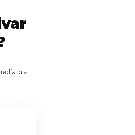
ivar
?
mediato a