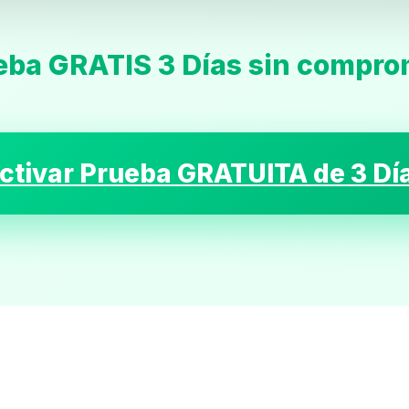
eba GRATIS 3 Días sin compro
Inicio
ctivar Prueba GRATUITA de 3 Dí
Casting
Bershka
Casting
SHEIN
Casting