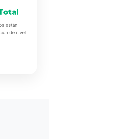
Total
os están
ión de nivel