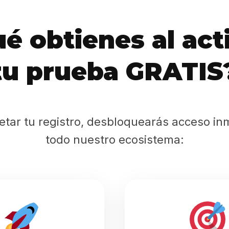
Sabritas
é obtienes al act
Casting
tu prueba GRATIS
HolliKids
Contacto
etar tu registro, desbloquearás acceso in
todo nuestro ecosistema:
Search