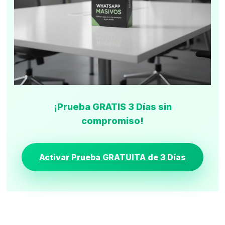
¡Prueba GRATIS 3 Días sin
compromiso!
Activar Prueba GRATUITA de 3 Días