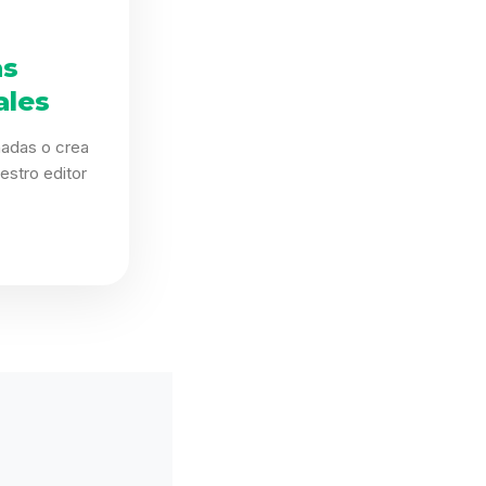
as
ales
eñadas o crea
estro editor