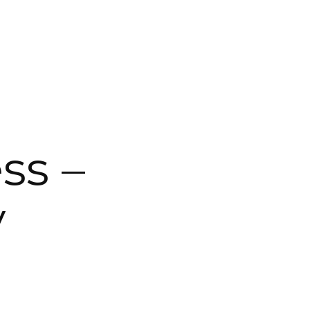
ss –
y