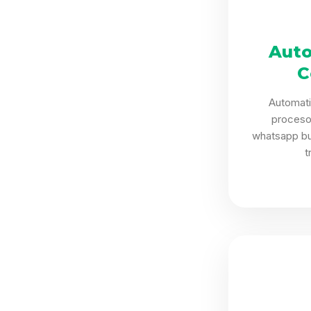
Auto
C
Automat
proceso
whatsapp bu
t