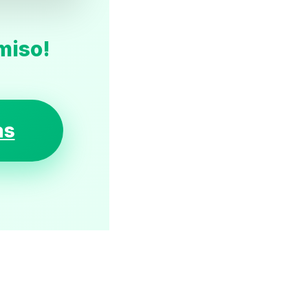
miso!
as