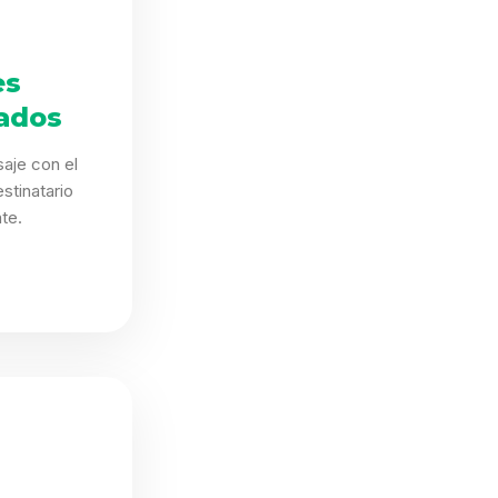
es
ados
aje con el
stinatario
te.