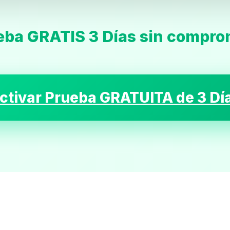
eba GRATIS 3 Días sin compro
Inicio
ctivar Prueba GRATUITA de 3 Dí
Casting
Bershka
Casting
SHEIN
Casting