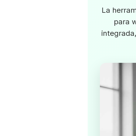
La herram
para w
integrada,