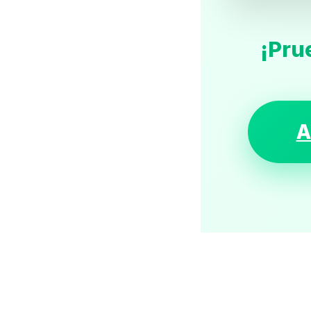
¡Pru
A