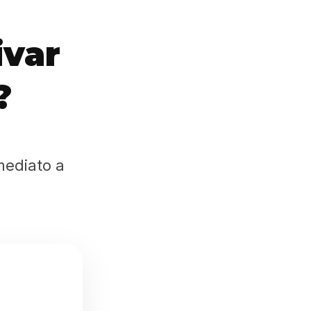
ivar
?
mediato a