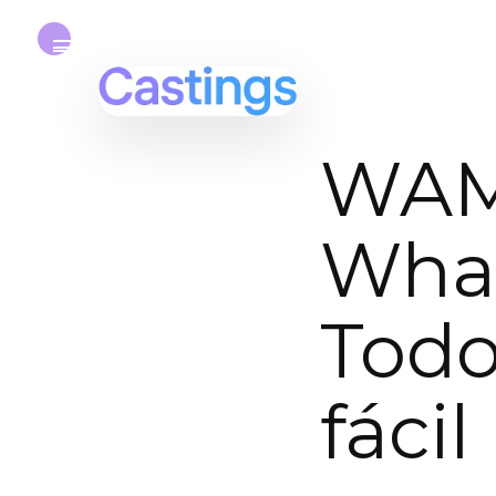
WAM
What
Todo
fácil