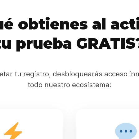
Sabritas
é obtienes al act
Casting
tu prueba GRATIS
HolliKids
Contacto
etar tu registro, desbloquearás acceso in
todo nuestro ecosistema:
Search