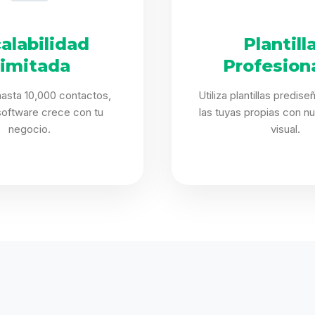
alabilidad
Plantill
limitada
Profesion
asta 10,000 contactos,
Utiliza plantillas predis
software crece con tu
las tuyas propias con nu
negocio.
visual.