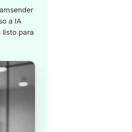
 wamsender
so a IA
 listo para