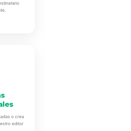
stinatario
te.
as
ales
eñadas o crea
estro editor