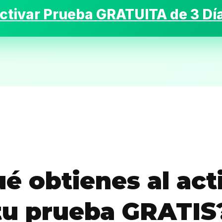
ctivar Prueba GRATUITA de 3 Dí
Inicio
Casting
Bershka
Casting
é obtienes al act
SHEIN
tu prueba GRATIS
Casting