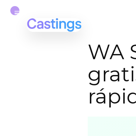
WA S
grat
rápid