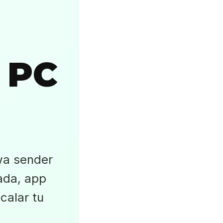
 PC
wa sender
rada, app
scalar tu