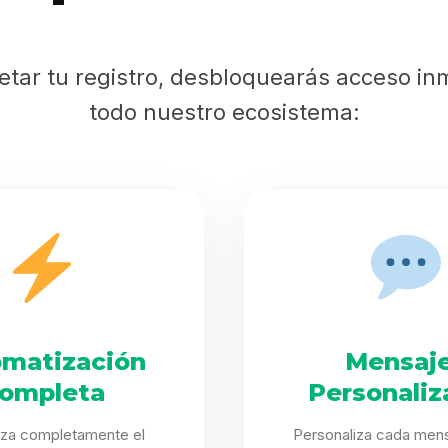
Sabritas
etar tu registro, desbloquearás acceso in
Casting
todo nuestro ecosistema:
HolliKids
Contacto
Search
matización
Mensaj
ompleta
Personaliz
iza completamente el
Personaliza cada mens