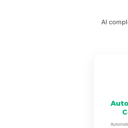
Al compl
Auto
C
Automat