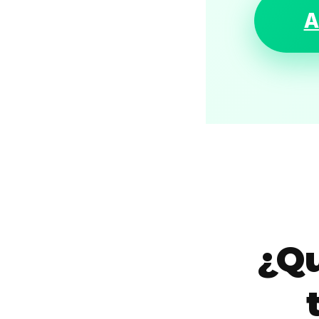
A
¿Qu