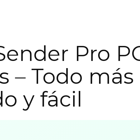
ender Pro P
is – Todo más
o y fácil