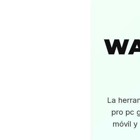
WA
La herra
pro pc g
móvil y 