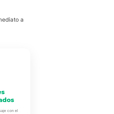
mediato a
es
ados
aje con el