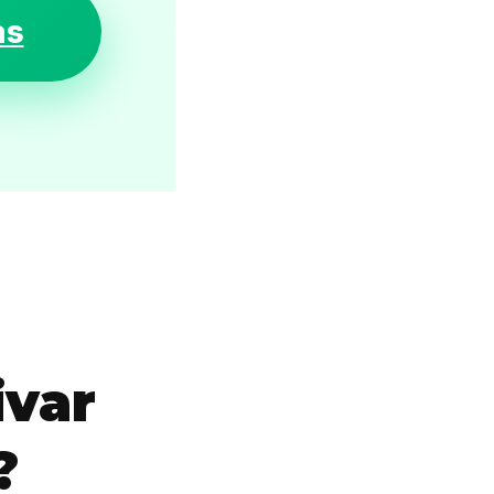
as
ivar
?