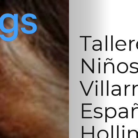
Talle
Niños
Villar
Españ
Holli