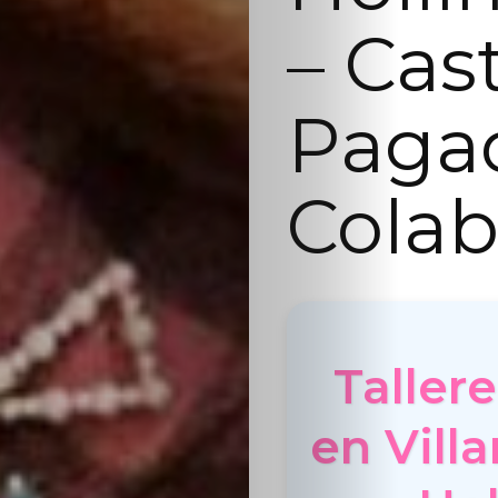
– Cas
Paga
Colab
Taller
en Vill