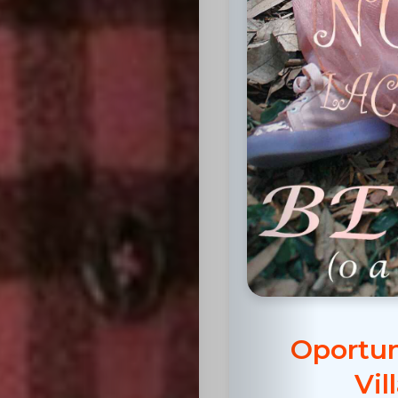
Inicio
Casting
Bershka
Casting
SHEIN
Oportun
Casting
Vil