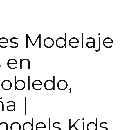
res Modelaje
 en
robledo,
a |
models Kids