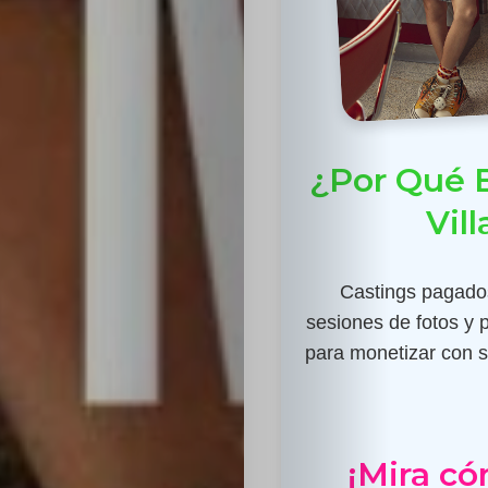
¿Por Qué E
Vil
Castings pagados
sesiones de fotos y 
para monetizar con su
¡Mira có