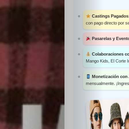
Sabritas
Castings Pagados
Casting
con pago directo por s
HolliKids
Pasarelas y Event
Contacto
Colaboraciones c
Mango Kids, El Corte I
Monetización con
Search
mensualmente. ¡Ingreso