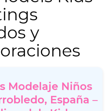
tings
dos y
oraciones
es Modelaje Niños
arrobledo, España –