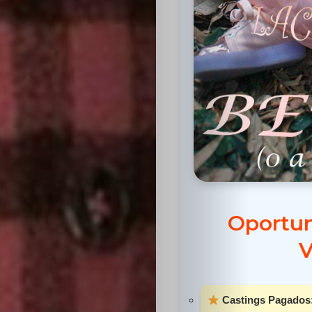
Inicio
Casting
Bershka
Oportun
Casting
V
SHEIN
Casting
Castings Pagados