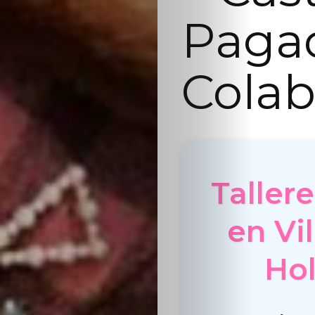
Paga
Colab
Taller
en Vil
Hol