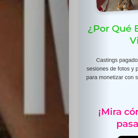
¿Por Qué E
V
Castings pagados
sesiones de fotos y 
para monetizar con su
¡Mira có
pasa