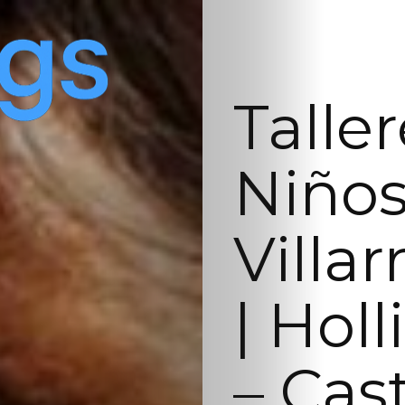
Talle
Niños
Villa
| Hol
– Cas