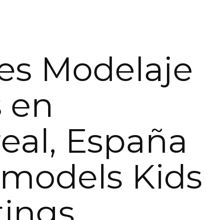
res Modelaje
 en
rreal, España
limodels Kids
tings