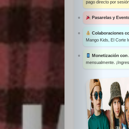
pago directo por sesión
Sabritas
Pasarelas y Event
Casting
Colaboraciones c
HolliKids
Mango Kids, El Corte I
Contacto
Monetización con
mensualmente. ¡Ingreso
Search