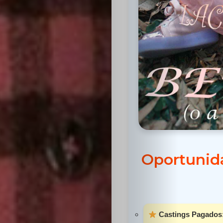
Inicio
Casting
Bershka
Oportunida
Casting
SHEIN
Casting
Castings Pagados