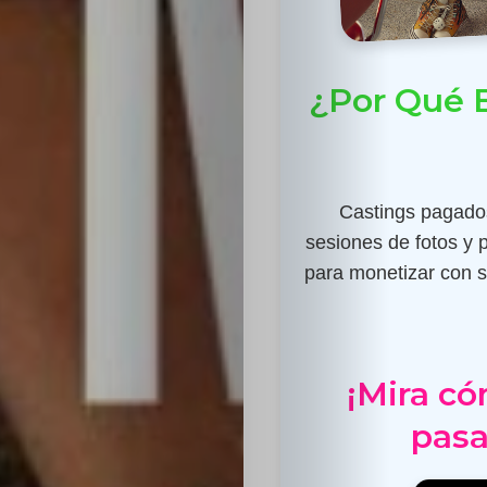
¿Por Qué E
Castings pagados
sesiones de fotos y 
para monetizar con su
¡Mira có
pasa