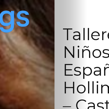
Talle
Niños
Españ
Holli
– Cas