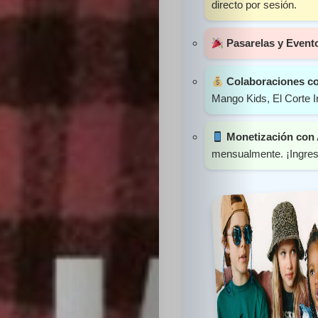
directo por sesión.
Sabritas
Pasarelas y Event
Casting
Colaboraciones c
HolliKids
Mango Kids, El Corte I
Contacto
Monetización con
mensualmente. ¡Ingres
Search