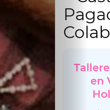
Paga
Colab
Taller
en 
Hol