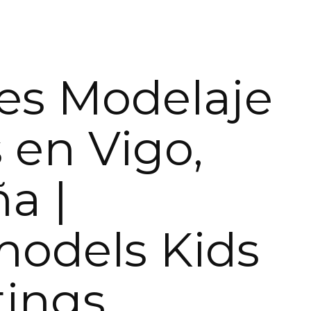
res Modelaje
 en Vigo,
a |
models Kids
tings