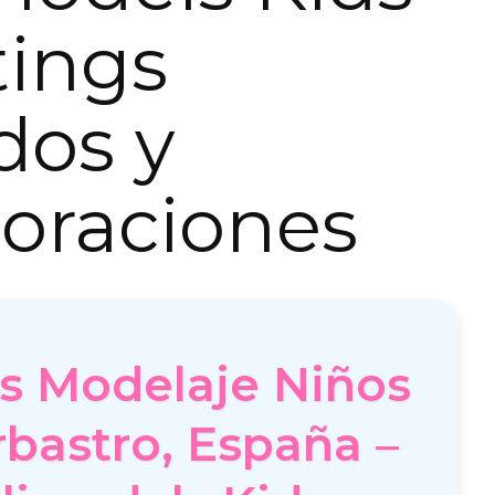
tings
dos y
oraciones
es Modelaje Niños
bastro, España –