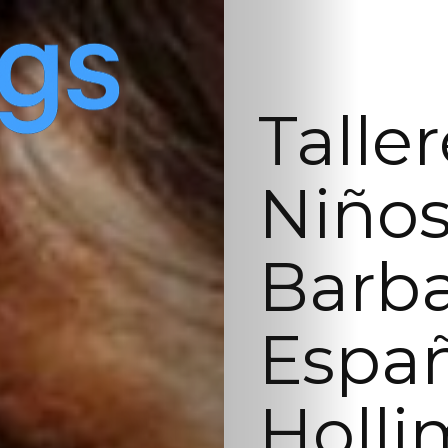
Talle
Niños
Barba
Españ
Holli