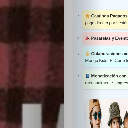
Sabritas
Castings Pagados
Casting
pago directo por sesión
HolliKids
Pasarelas y Event
Contacto
Colaboraciones c
Mango Kids, El Corte I
Monetización con
Search
mensualmente. ¡Ingres