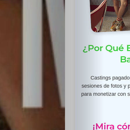
¿Por Qué E
Ba
Castings pagados
sesiones de fotos y 
para monetizar con su
¡Mira có