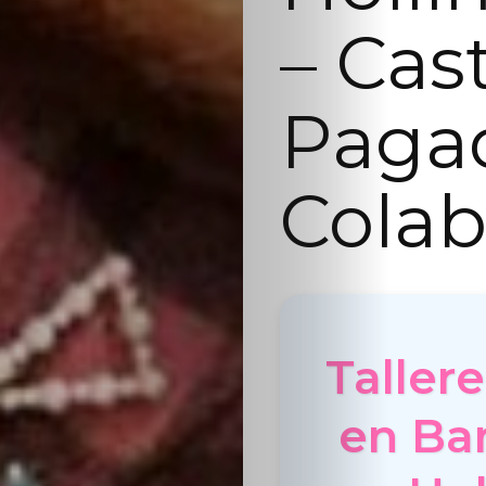
– Cas
Paga
Colab
Taller
en Bar