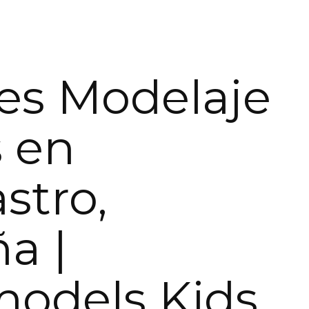
res Modelaje
 en
stro,
a |
models Kids