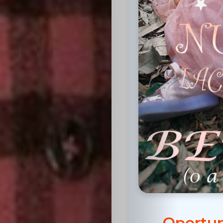
Inicio
Casting
Bershka
Casting
SHEIN
Casting
Oportun