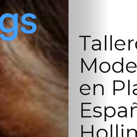
Talle
Model
en Pl
Españ
Holli