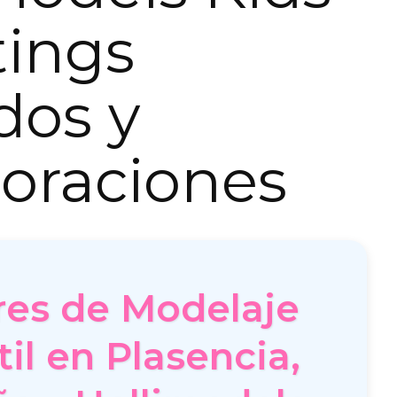
tings
dos y
oraciones
res de Modelaje
til en Plasencia,