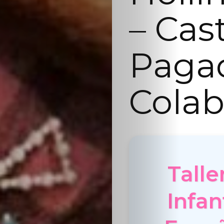
– Cas
Paga
Colab
Talle
Infan