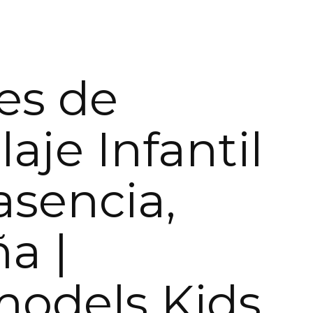
res de
aje Infantil
asencia,
a |
models Kids