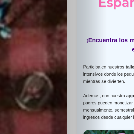
Españ
¡Encuentra los m
Participa en nuestros
tall
intensivos donde los peq
mientras se divierten.
Además, con nuestra
app
padres pueden monetizar e
mensualmente, semestral 
ingresos desde cualquier 