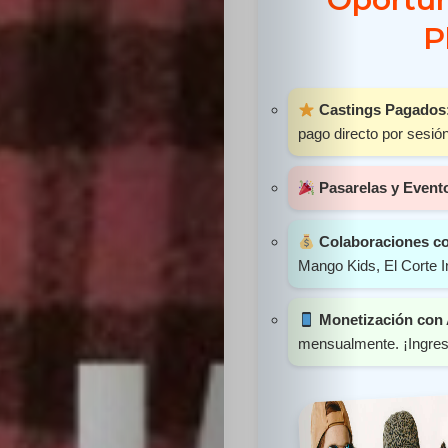
Sabritas
P
Casting
Castings Pagados
HolliKids
pago directo por sesión
Contacto
Pasarelas y Event
Colaboraciones c
Mango Kids, El Corte I
Search
Monetización con
mensualmente. ¡Ingres