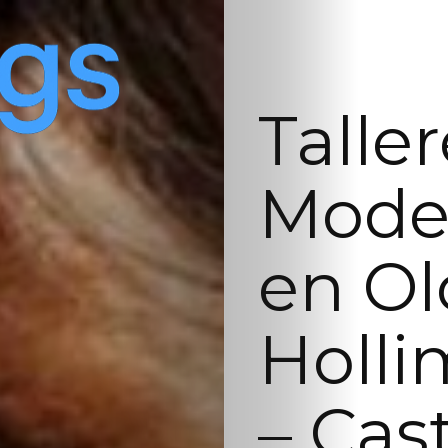
Talle
Model
en Ol
Holli
– Cas