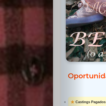
Inicio
Casting
Bershka
Oportunida
Casting
SHEIN
Casting
Castings Pagados