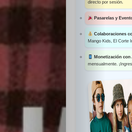
directo por sesión.
Sabritas
Pasarelas y Event
Casting
Colaboraciones c
HolliKids
Mango Kids, El Corte I
Contacto
Monetización con
mensualmente. ¡Ingreso
Search