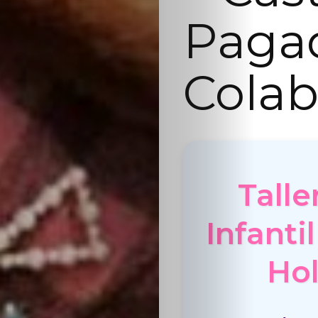
Paga
Colab
Talle
Infanti
Hol