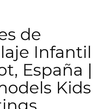
res de
aje Infantil
ot, España |
models Kids
tings