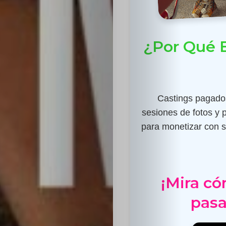
¿Por Qué E
Castings pagados
sesiones de fotos y 
para monetizar con su
¡Mira có
pasa