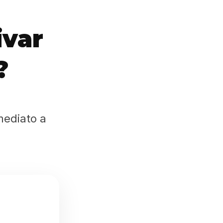
ivar
?
mediato a