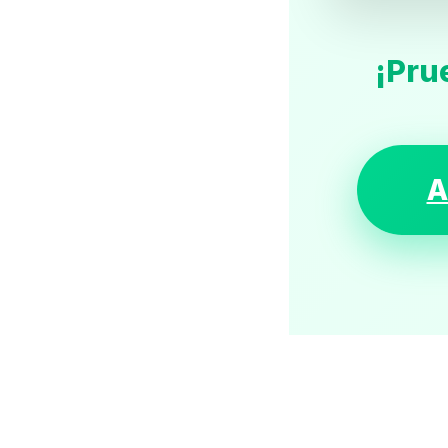
¡Pru
A