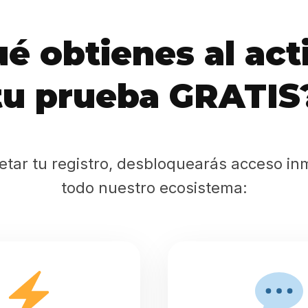
Sabritas
é obtienes al act
Casting
tu prueba GRATIS
HolliKids
Contacto
etar tu registro, desbloquearás acceso in
todo nuestro ecosistema:
Search