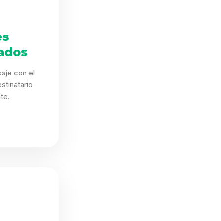
es
ados
aje con el
stinatario
te.