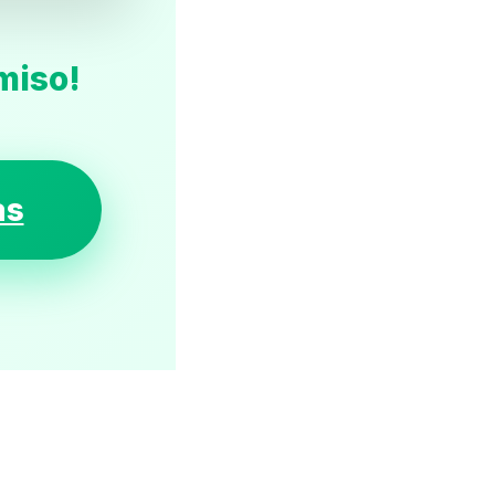
miso!
as