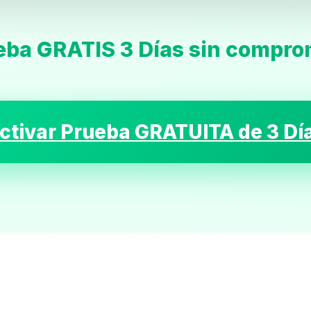
eba GRATIS 3 Días sin compro
Inicio
ctivar Prueba GRATUITA de 3 Dí
Casting
Bershka
Casting
SHEIN
Casting