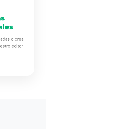
as
ales
eñadas o crea
estro editor