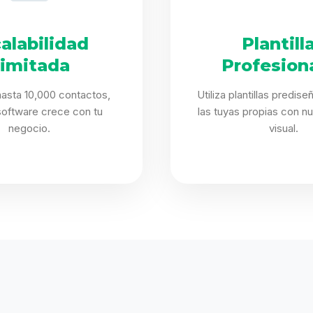
alabilidad
Plantill
limitada
Profesion
asta 10,000 contactos,
Utiliza plantillas predis
software crece con tu
las tuyas propias con nu
negocio.
visual.