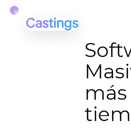
Soft
Masi
más
tie