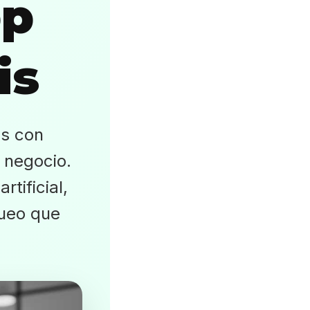
pp
is
os con
 negocio.
tificial,
queo que