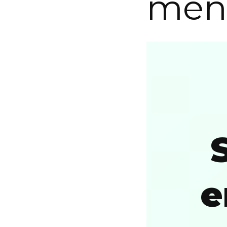
men
e