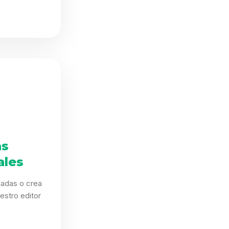
as
ales
eñadas o crea
estro editor