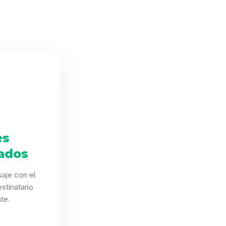
es
ados
aje con el
stinatario
te.