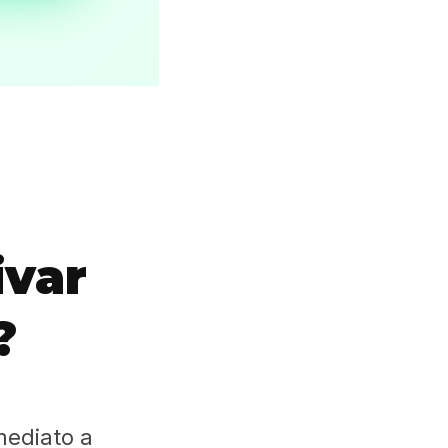
ivar
?
mediato a