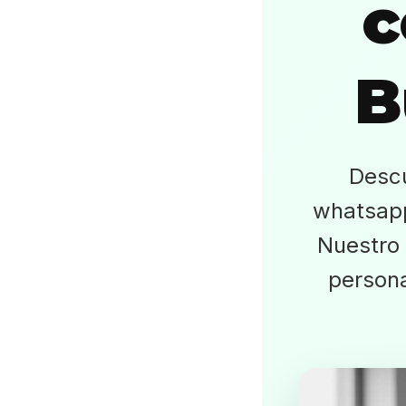
c
B
Descu
whatsapp
Nuestro 
persona