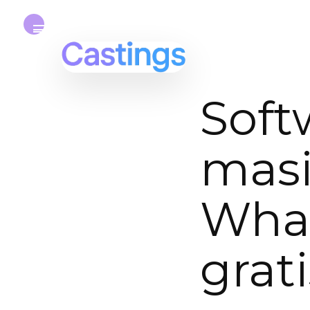
Soft
masi
Wha
grat