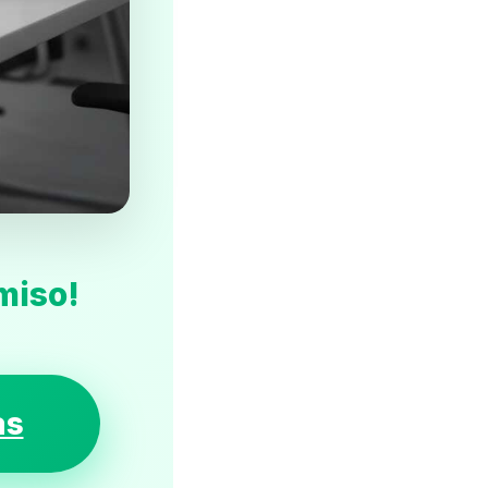
miso!
as