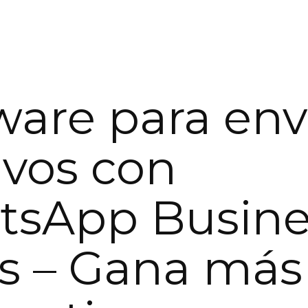
ware para env
vos con
tsApp Busine
is – Gana más