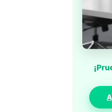
¡Pru
A