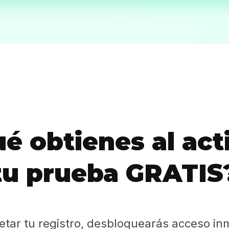
Sabritas
Casting
HolliKids
Contacto
é obtienes al act
Search
tu prueba GRATIS
etar tu registro, desbloquearás acceso in