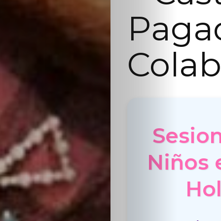
Paga
Colab
Sesion
Niños e
Hol