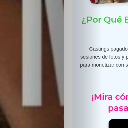
¿Por Qué E
Castings pagados
sesiones de fotos y 
para monetizar con su
¡Mira có
pasa