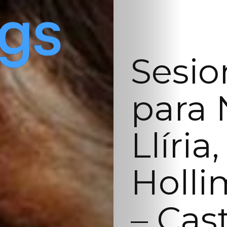
Sesio
para 
Llíria
Holli
– Cas