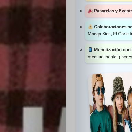
Sabritas
Pasarelas y Event
Casting
Colaboraciones c
Mango Kids, El Corte I
HolliKids
Monetización con
Contacto
mensualmente. ¡Ingreso
Search