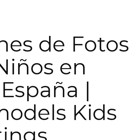
nes de Fotos
Niños en
, España |
models Kids
tings