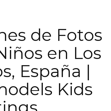
nes de Fotos
Niños en Los
os, España |
models Kids
tings