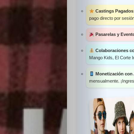
Sabritas
Castings Pagados
pago directo por sesión
Casting
Pasarelas y Event
HolliKids
Colaboraciones c
Contacto
Mango Kids, El Corte I
Monetización con
mensualmente. ¡Ingreso
Search