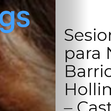
Sesio
para 
Barri
Holli
– Cas