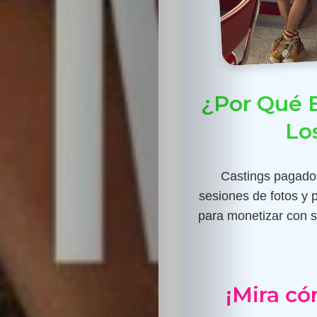
¿Por Qué E
Lo
Castings pagados
sesiones de fotos y 
para monetizar con su
¡Mira có