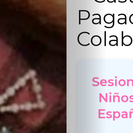
Paga
Colab
Sesion
Niños
Españ