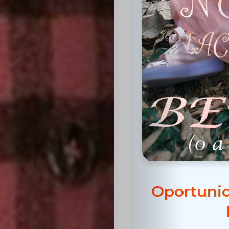
Inicio
Casting
Bershka
Casting
Oportunid
SHEIN
Casting