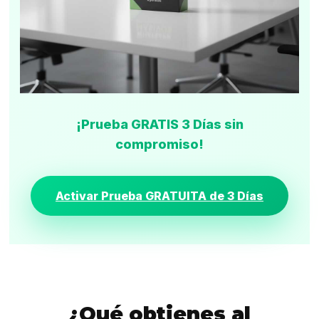
¡Prueba GRATIS 3 Días sin
compromiso!
Activar Prueba GRATUITA de 3 Días
¿Qué obtienes al