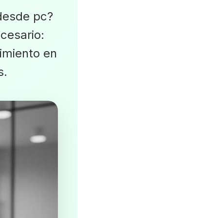
desde pc?
cesario:
uimiento en
s.