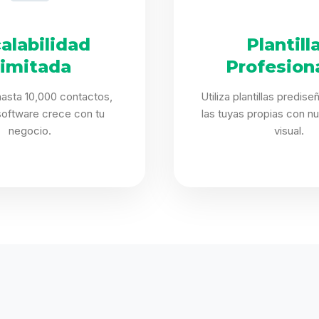
alabilidad
Plantill
limitada
Profesion
asta 10,000 contactos,
Utiliza plantillas predis
software crece con tu
las tuyas propias con nu
negocio.
visual.