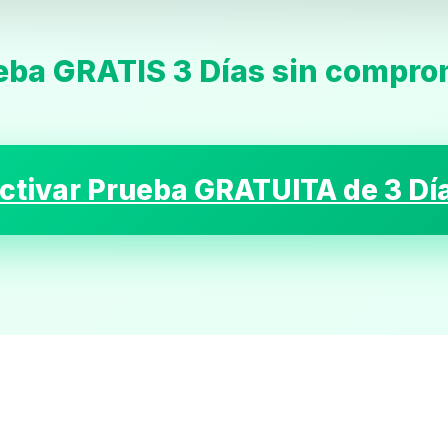
eba GRATIS 3 Días sin compro
Inicio
ctivar Prueba GRATUITA de 3 Dí
Casting
Bershka
Casting
SHEIN
Casting