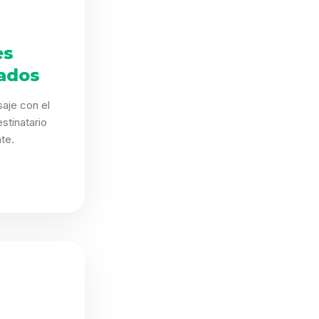
es
ados
aje con el
stinatario
te.