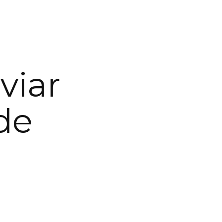
viar
de