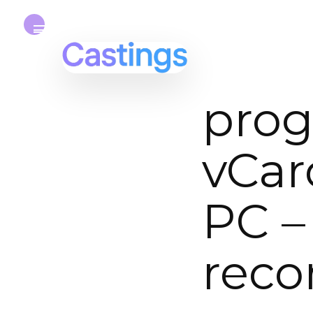
prog
vCar
PC –
rec