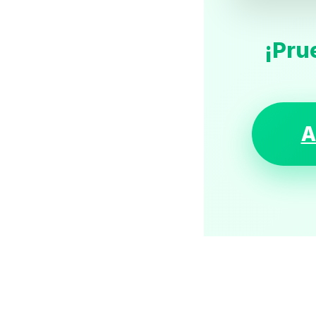
¡Pru
A