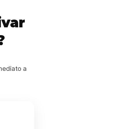
ivar
?
mediato a