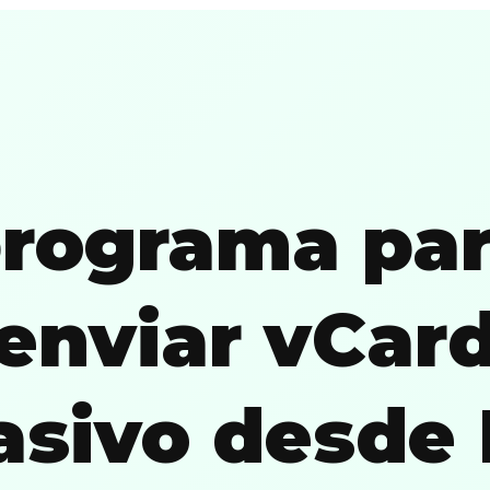
rograma pa
enviar vCar
sivo desde