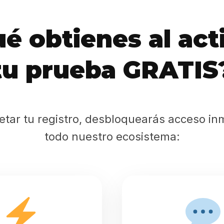
Sabritas
é obtienes al act
Casting
tu prueba GRATIS
HolliKids
Contacto
etar tu registro, desbloquearás acceso in
todo nuestro ecosistema:
Search