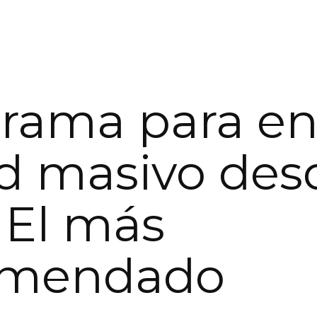
rama para en
d masivo des
 El más
omendado