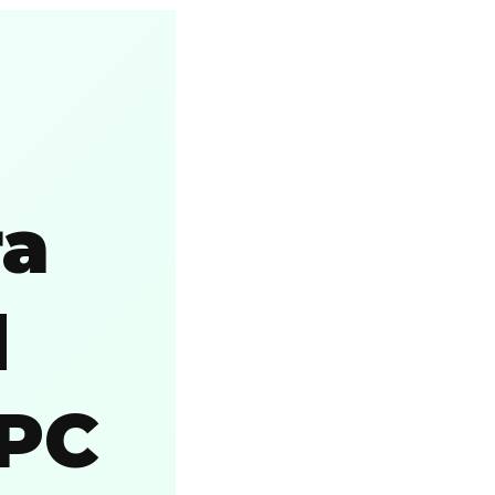
ra
d
 PC