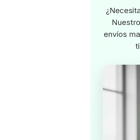
¿Necesit
Nuestro
envíos mas
t