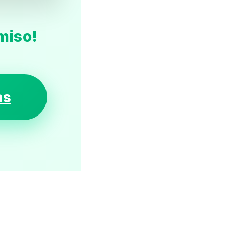
miso!
as