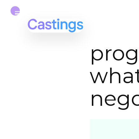
pro
what
nego