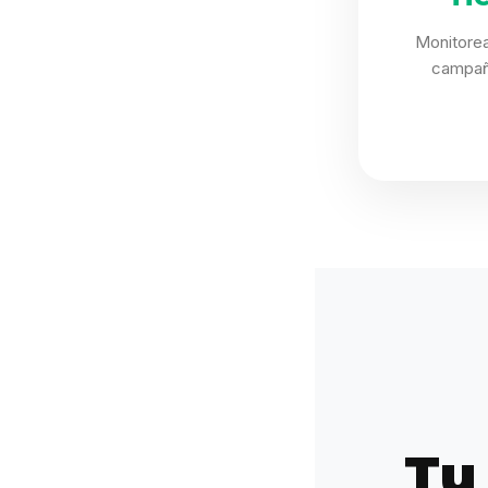
Monitorea
campañ
Tu