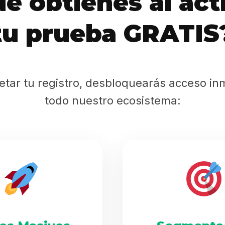
é obtienes al act
Sabritas
tu prueba GRATIS
Casting
HolliKids
etar tu registro, desbloquearás acceso in
Contacto
todo nuestro ecosistema:
Search