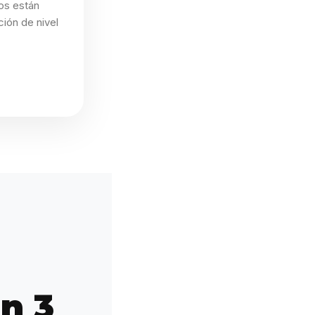
os están
ión de nivel
n 3