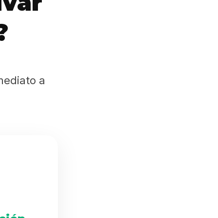
ivar
?
mediato a