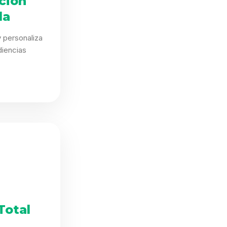
ción
da
 personaliza
iencias
.
Total