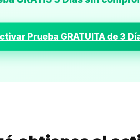
ctivar Prueba GRATUITA de 3 Dí
Inicio
Casting
Bershka
Casting
SHEIN
Casting