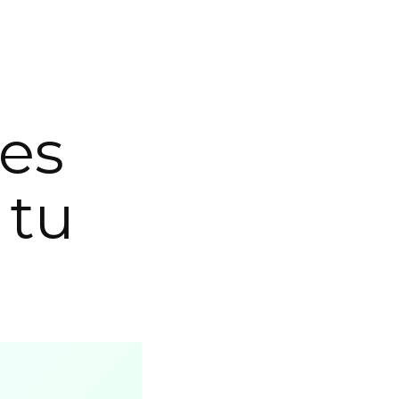
es
 tu