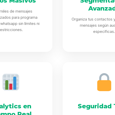
íos Masivos
Segmenta
Avanza
 miles de mensajes
izados para programa
Organiza tus contactos y
whatsapp sin límites ni
mensajes según aud
restricciones.
específicas
alytics en
Seguridad 
empo Real