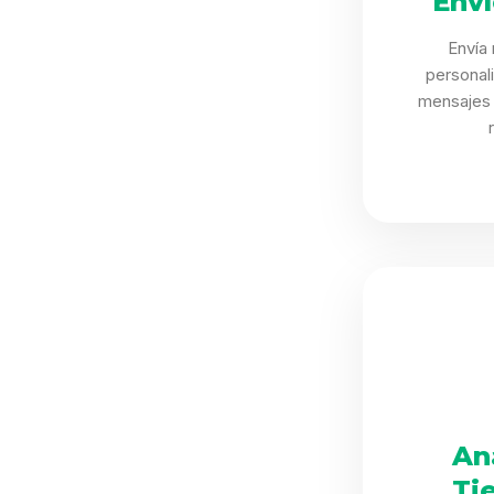
Env
Envía
personal
mensajes 
An
Ti