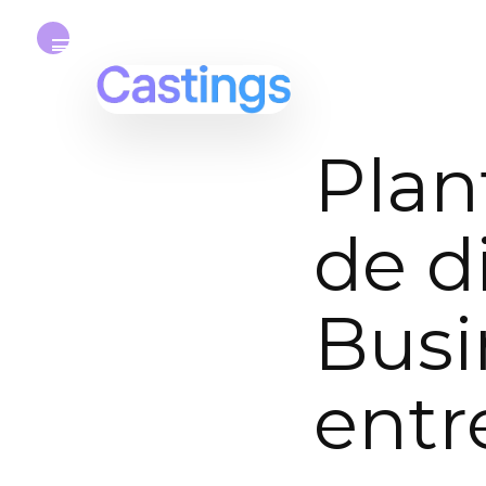
Plant
de d
Busi
entr