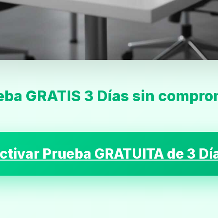
Inicio
eba GRATIS 3 Días sin compro
Casting
Bershka
ctivar Prueba GRATUITA de 3 Dí
Casting
SHEIN
Casting