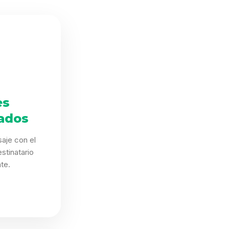
es
ados
aje con el
stinatario
te.