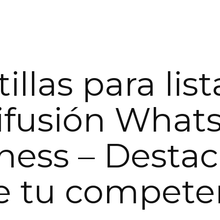
illas para list
ifusión What
ness – Desta
e tu compete