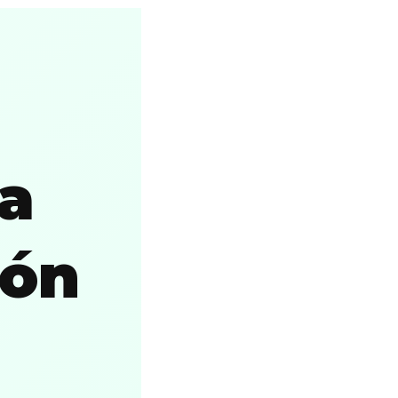
ra
ión