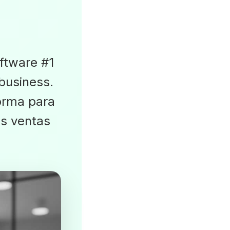
ftware #1
 business.
orma para
s ventas