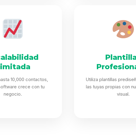
alabilidad
Plantill
limitada
Profesion
asta 10,000 contactos,
Utiliza plantillas predis
software crece con tu
las tuyas propias con nu
negocio.
visual.