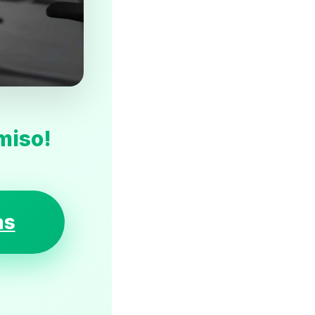
miso!
as