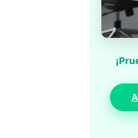
¡Pru
A