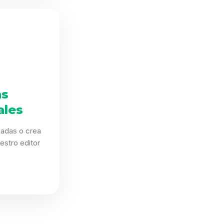
as
ales
eñadas o crea
estro editor