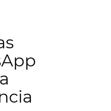
as
sApp
ca
ncia