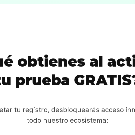
Sabritas
Casting
HolliKids
Contacto
é obtienes al act
tu prueba GRATIS
Search
etar tu registro, desbloquearás acceso in
todo nuestro ecosistema: