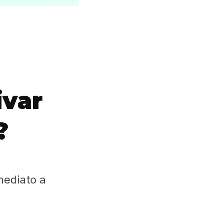
ivar
?
mediato a