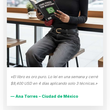
«El libro es oro puro. Lo leí en una semana y cerré
$8,400 USD en 4 días aplicando solo 3 técnicas.»
— Ana Torres – Ciudad de México