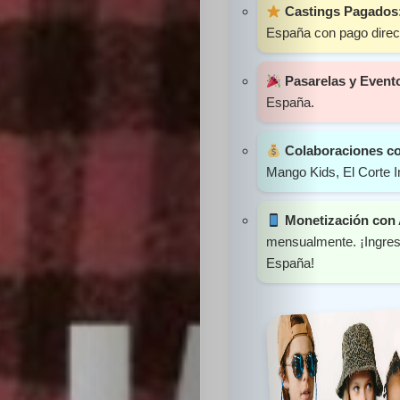
Castings Pagados
Sabritas
España con pago direct
Casting
Pasarelas y Event
España.
HolliKids
Colaboraciones c
Contacto
Mango Kids, El Corte I
Monetización con
mensualmente. ¡Ingreso
Search
España!