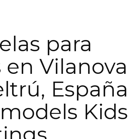
elas para
 en Vilanova
Geltrú, España
limodels Kids
tings