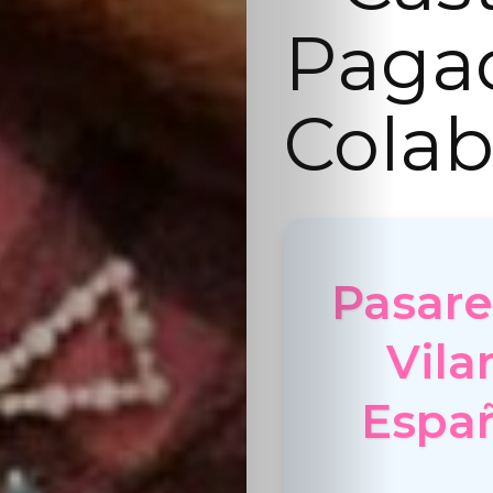
Paga
Colab
Pasare
Vila
Españ