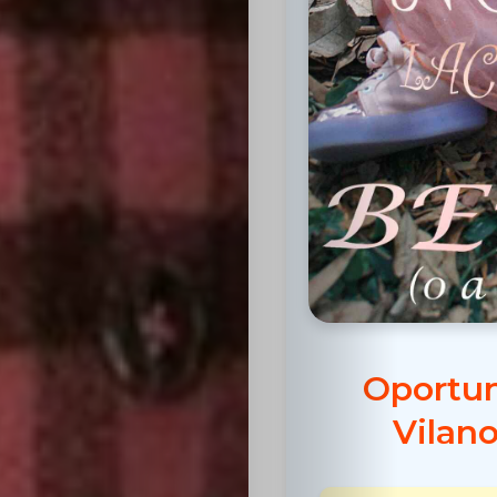
Inicio
Casting
Bershka
Casting
Oportun
SHEIN
Vilano
Casting