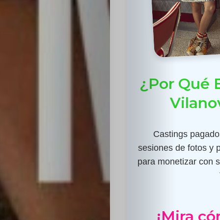
¿Por Qué E
Vilano
Castings pagados
sesiones de fotos y 
para monetizar con su
¡Mira có