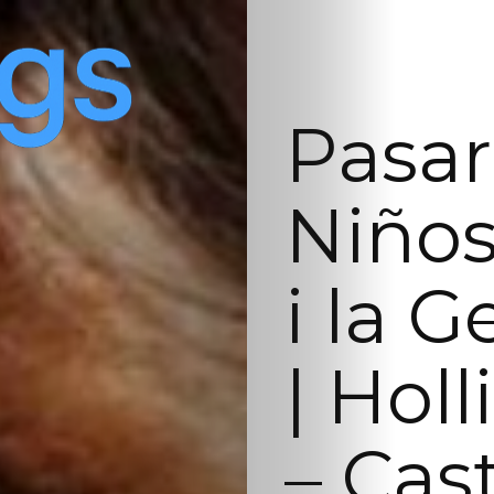
Pasar
Niños
i la 
| Hol
– Cas