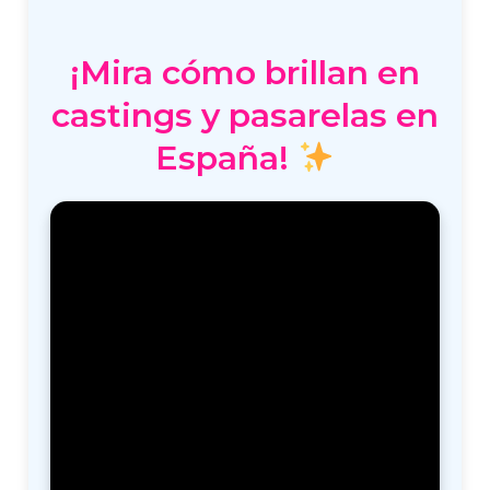
¡Mira cómo brillan en
castings y pasarelas en
España!