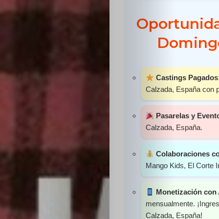
Sabritas
Oportunida
Casting
Domingo
HolliKids
Castings Pagados
Contacto
Calzada, España con pa
Pasarelas y Event
Calzada, España.
Search
Colaboraciones c
Mango Kids, El Corte I
Monetización con
mensualmente. ¡Ingres
Calzada, España!