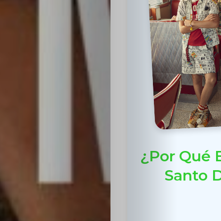
¿Por Qué E
Santo D