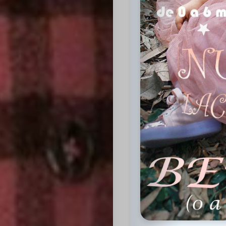
Inicio
Casting
Bershka
Casting
SHEIN
Casting