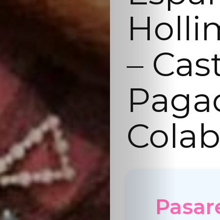
Holli
– Cas
Paga
Colab
Pasare