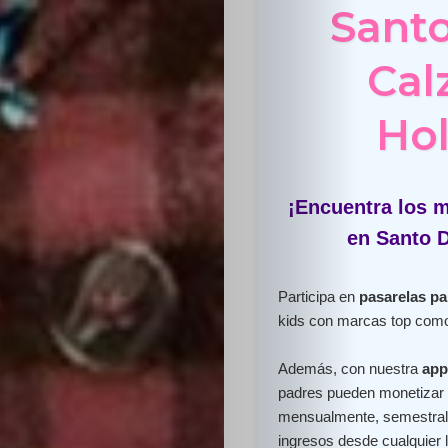
Sant
Cal
Hol
¡Encuentra los m
en Santo 
Participa en
pasarelas pa
kids con marcas top como
Además, con nuestra
app
padres pueden monetizar e
mensualmente, semestral 
ingresos desde cualquier 