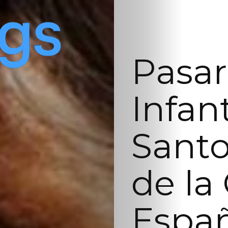
Pasar
Infan
Sant
de la
Españ