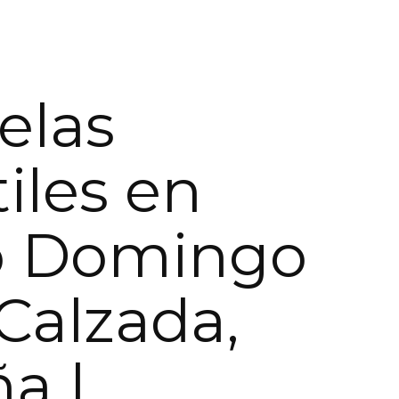
elas
tiles en
o Domingo
 Calzada,
a |