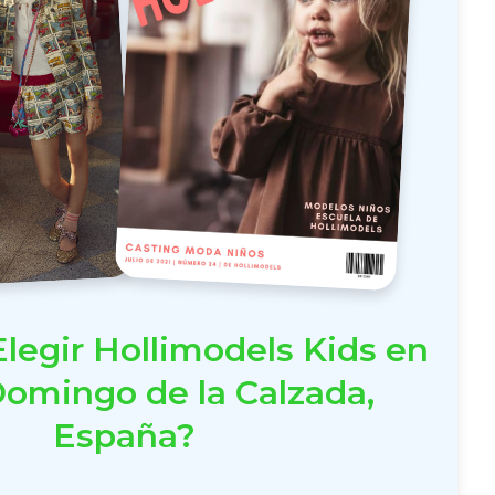
legir Hollimodels Kids en
omingo de la Calzada,
España?