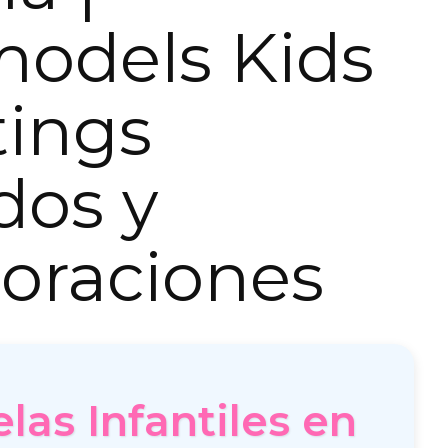
models Kids
tings
dos y
oraciones
las Infantiles en