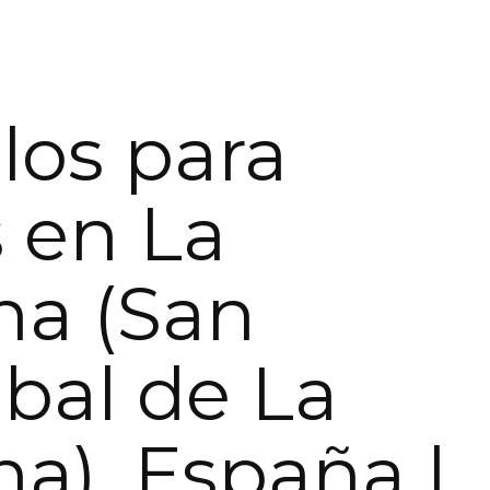
os para
 en La
na (San
óbal de La
a), España |