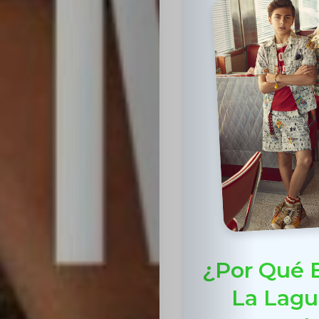
¿Por Qué E
La Lagu