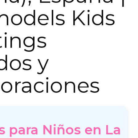
models Kids
tings
dos y
oraciones
 para Niños en La