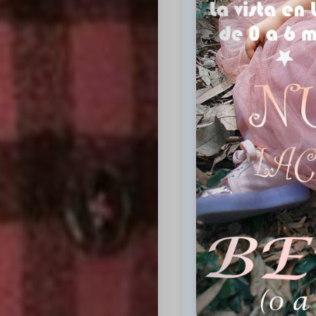
Inicio
Casting
Bershka
Casting
SHEIN
Casting