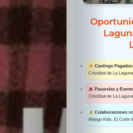
Sabritas
Oportuni
Casting
Laguna
HolliKids
Contacto
Castings Pagados
Cristóbal de La Laguna
Search
Pasarelas y Event
Cristóbal de La Laguna
Colaboraciones c
Mango Kids, El Corte I