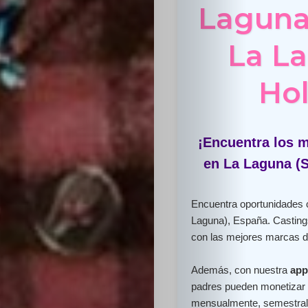
Laguna 
La La
Hol
¡Encuentra los m
en La Laguna (S
Encuentra oportunidade
Laguna), España. Casting
con las mejores marcas d
Además, con nuestra
app
padres pueden monetizar e
mensualmente, semestral 