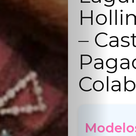
Holli
– Cas
Paga
Colab
Modelos