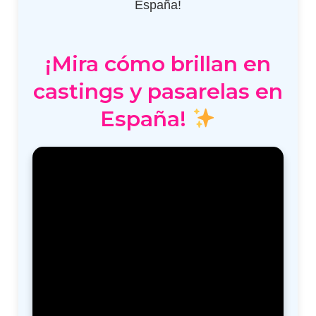
España!
¡Mira cómo brillan en
castings y pasarelas en
España!