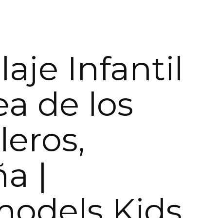
aje Infantil
ea de los
leros,
a |
models Kids