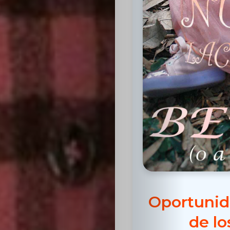
Inicio
Casting
Bershka
Casting
SHEIN
Oportunid
Casting
de lo