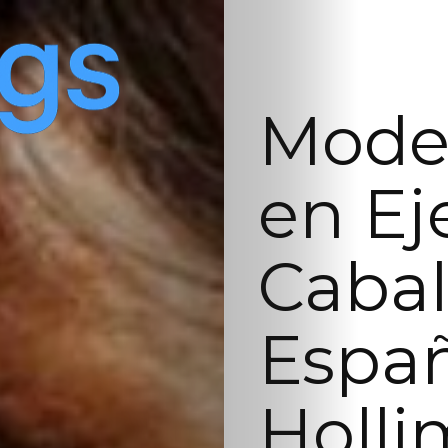
Model
en Ej
Cabal
Españ
Holli