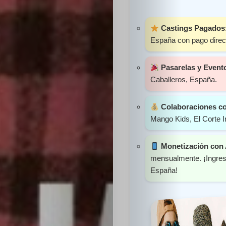
Sabritas
Castings Pagados
Casting
España con pago direct
HolliKids
Pasarelas y Event
Caballeros, España.
Contacto
Colaboraciones c
Mango Kids, El Corte I
Search
Monetización con
mensualmente. ¡Ingreso
España!