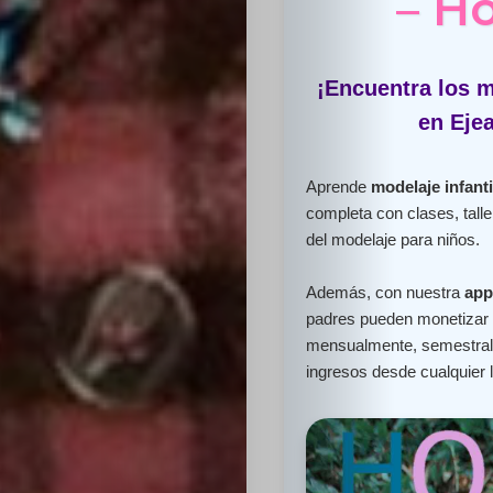
– H
¡Encuentra los m
en Eje
Aprende
modelaje infanti
completa con clases, talle
del modelaje para niños.
Además, con nuestra
app
padres pueden monetizar e
mensualmente, semestral 
ingresos desde cualquier 