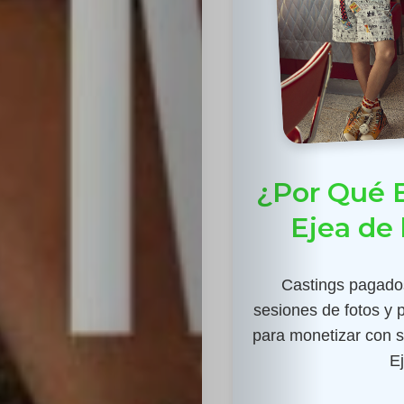
¿Por Qué E
Ejea de 
Castings pagados
sesiones de fotos y 
para monetizar con su
E