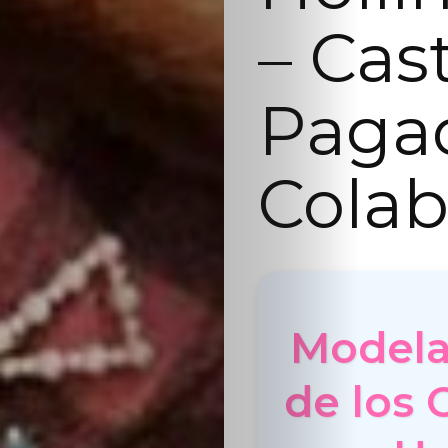
– Cas
Paga
Colab
Modelaj
de los 