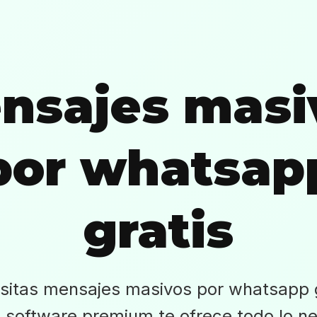
nsajes masi
por whatsap
gratis
sitas mensajes masivos por whatsapp g
 software premium te ofrece todo lo ne