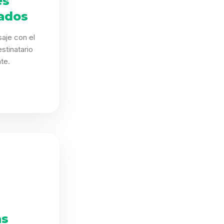
es
ados
aje con el
stinatario
te.
as