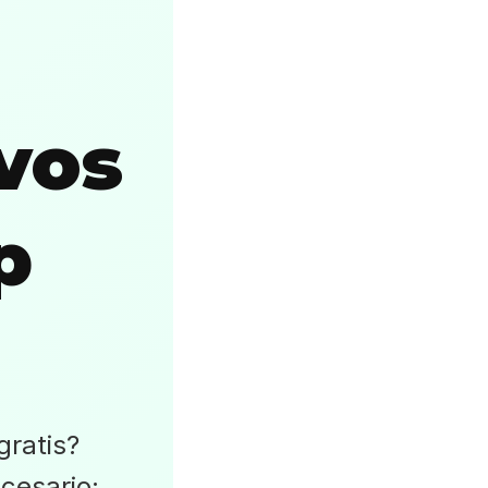
vos
p
ratis?
cesario: