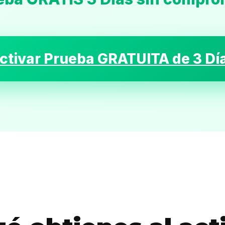
ctivar Prueba GRATUITA de 3 Dí
Inicio
Casting
Bershka
Casting
SHEIN
Casting