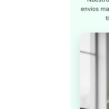
envíos mas
t