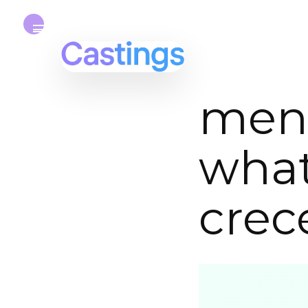
mens
what
crec