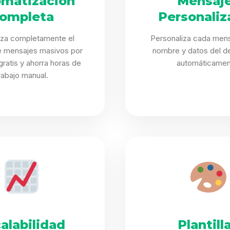
matización
Mensaj
ompleta
Personaliz
iza completamente el
Personaliza cada mens
e mensajes masivos por
nombre y datos del de
ratis y ahorra horas de
automáticamen
rabajo manual.
alabilidad
Plantill