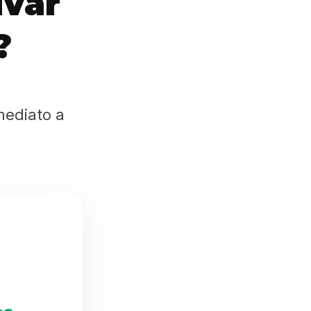
ivar
?
mediato a