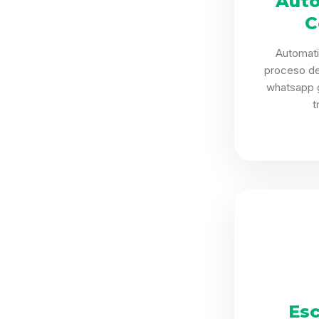
Auto
C
Automat
proceso d
whatsapp g
t
Esc