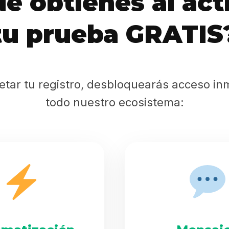
é obtienes al act
Sabritas
tu prueba GRATIS
Casting
HolliKids
etar tu registro, desbloquearás acceso in
Contacto
todo nuestro ecosistema:
Search