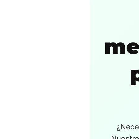
me
¿Nece
Nuestro