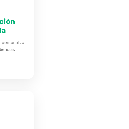
ción
da
 personaliza
iencias
.