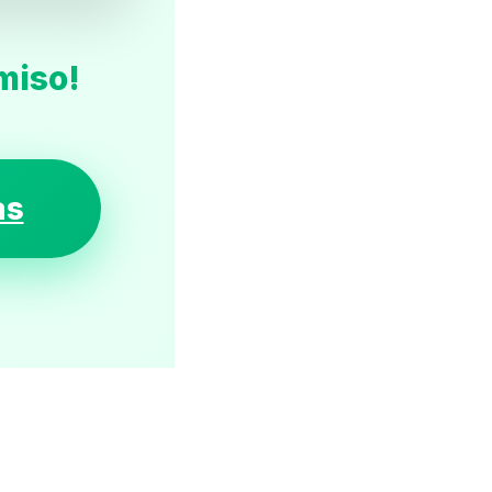
miso!
as