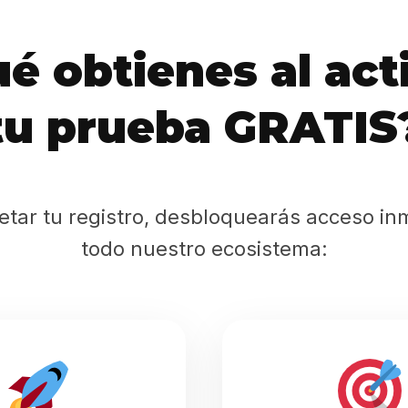
Sabritas
é obtienes al act
Casting
tu prueba GRATIS
HolliKids
Contacto
etar tu registro, desbloquearás acceso in
todo nuestro ecosistema:
Search