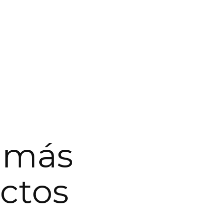
 más
actos