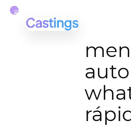
men
auto
what
rápi