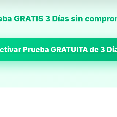
eba GRATIS 3 Días sin compro
Inicio
ctivar Prueba GRATUITA de 3 Dí
Casting
Bershka
Casting
SHEIN
Casting