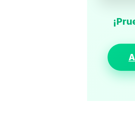
¡Pru
A