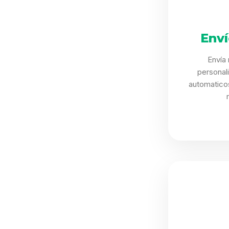
Env
Envía
personal
automaticos