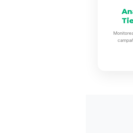
An
Ti
Monitorea
campañ