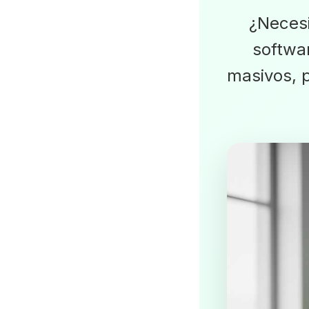
¿Neces
softwa
masivos, p