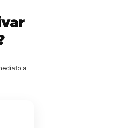
ivar
?
mediato a