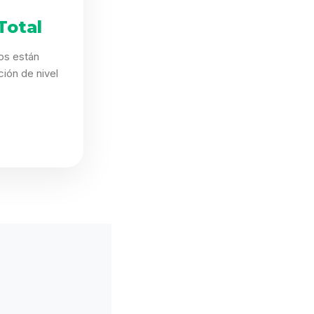
Total
os están
ión de nivel