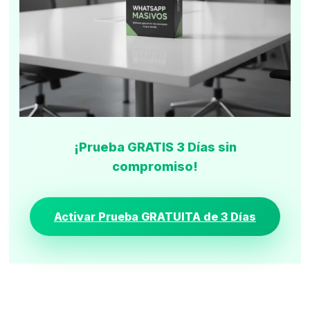
¡Prueba GRATIS 3 Días sin
compromiso!
Activar Prueba GRATUITA de 3 Días