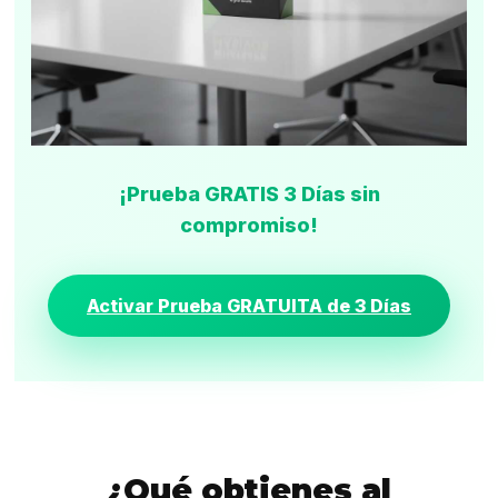
¡Prueba GRATIS 3 Días sin
compromiso!
Activar Prueba GRATUITA de 3 Días
¿Qué obtienes al