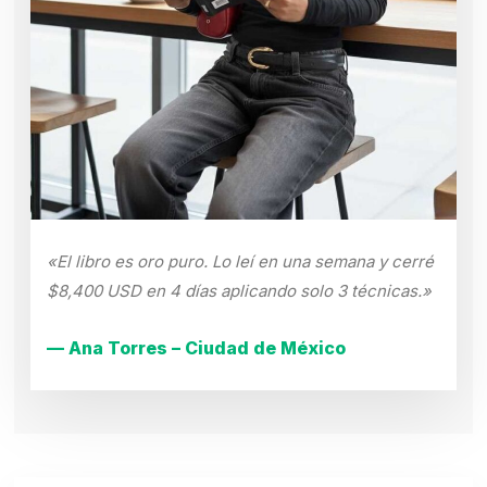
«El libro es oro puro. Lo leí en una semana y cerré
$8,400 USD en 4 días aplicando solo 3 técnicas.»
— Ana Torres – Ciudad de México