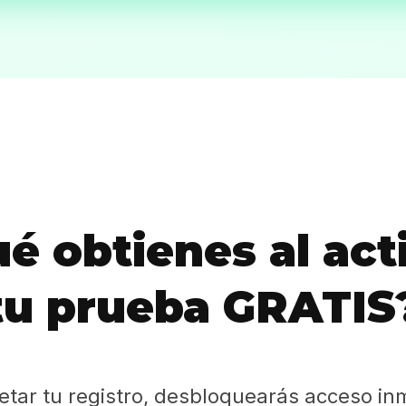
Sabritas
Casting
HolliKids
Contacto
é obtienes al act
Search
tu prueba GRATIS
etar tu registro, desbloquearás acceso in