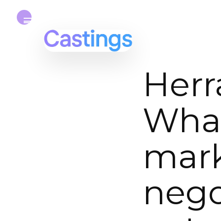
Herr
Wha
mark
nego