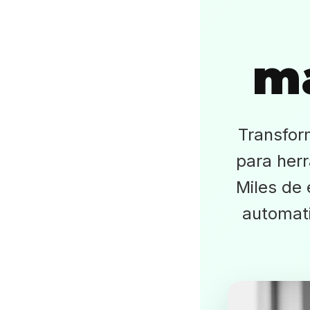
ma
Transfor
para her
Miles de
automat