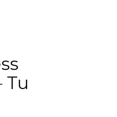
ss
– Tu