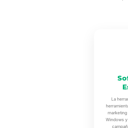
So
E
La herra
herramient
marketing 
Windows y 
campaña