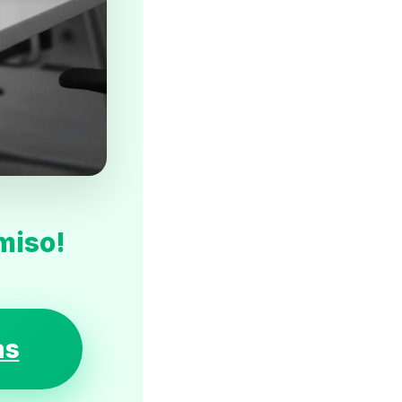
miso!
as