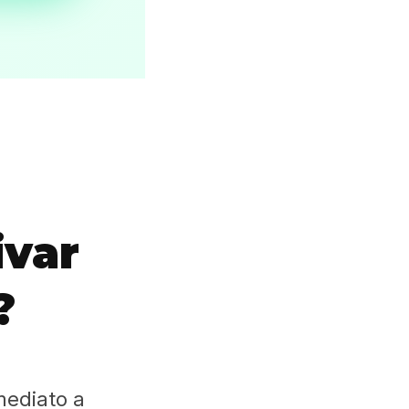
ivar
?
mediato a