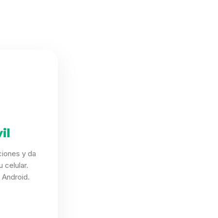
il
ciones y da
 celular.
 Android.