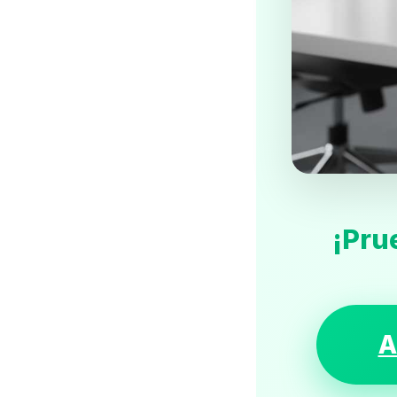
¡Pru
A