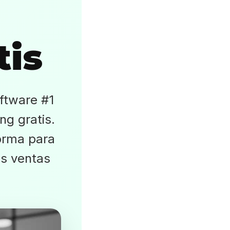
tis
ftware #1
g gratis.
orma para
s ventas