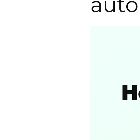
auto
H