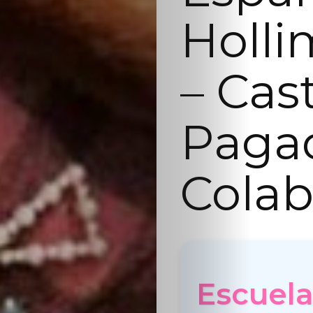
Holli
– Cas
Paga
Colab
Escuela