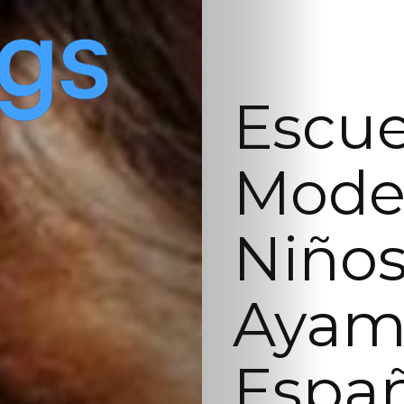
Escue
Model
Niños
Ayam
Españ