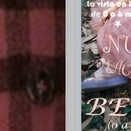
Inicio
Casting
Bershka
Casting
SHEIN
Casting