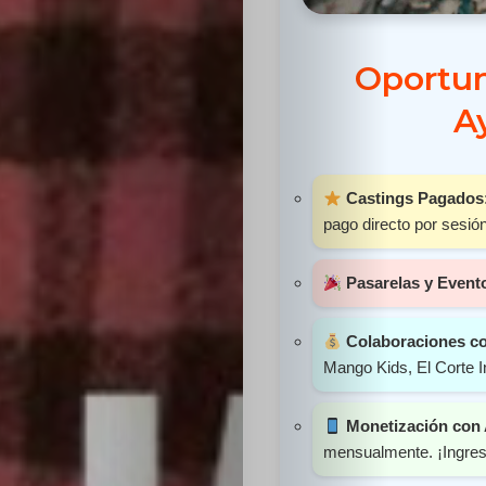
Sabritas
Oportun
Casting
A
HolliKids
Contacto
Castings Pagados
pago directo por sesión
Pasarelas y Event
Search
Colaboraciones c
Mango Kids, El Corte I
Monetización con
mensualmente. ¡Ingres