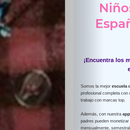
Niño
Españ
¡Encuentra los m
Somos la mejor
escuela 
profesional completa con 
trabajo con marcas top.
Además, con nuestra
app
padres pueden monetizar e
mensualmente, semestral 