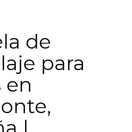
la de
aje para
 en
onte,
a |