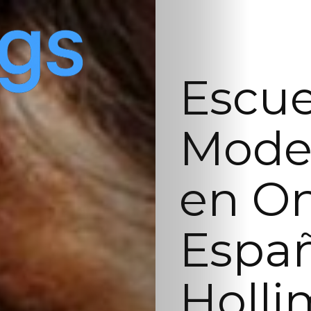
Escue
Model
en On
Españ
Holli