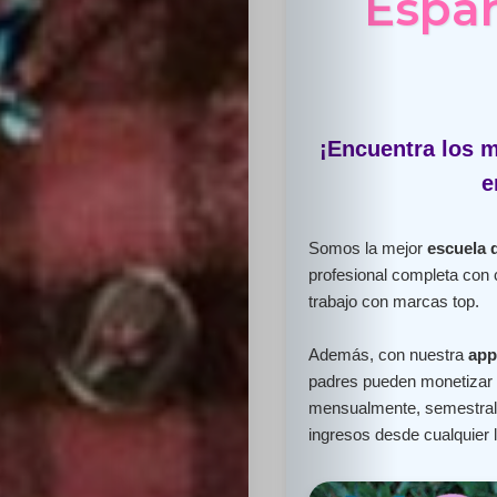
Españ
¡Encuentra los m
e
Somos la mejor
escuela 
profesional completa con 
trabajo con marcas top.
Además, con nuestra
app
padres pueden monetizar e
mensualmente, semestral 
ingresos desde cualquier 