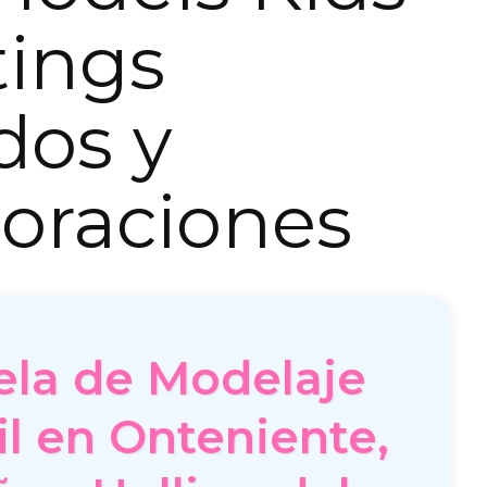
tings
dos y
oraciones
ela de Modelaje
il en Onteniente,