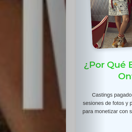
¿Por Qué E
On
Castings pagados
sesiones de fotos y 
para monetizar con su