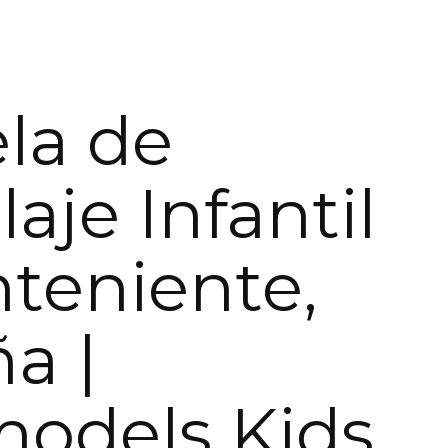
la de
aje Infantil
teniente,
a |
models Kids