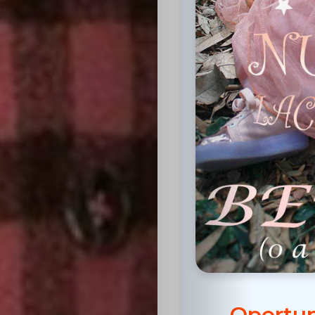
Inicio
Casting
Bershka
Casting
SHEIN
Casting
Oportun