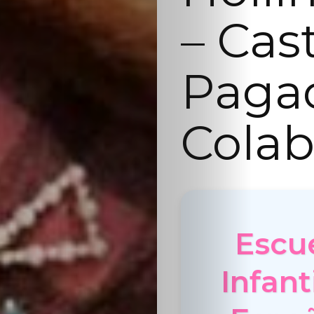
– Cas
Paga
Colab
Escu
Infant