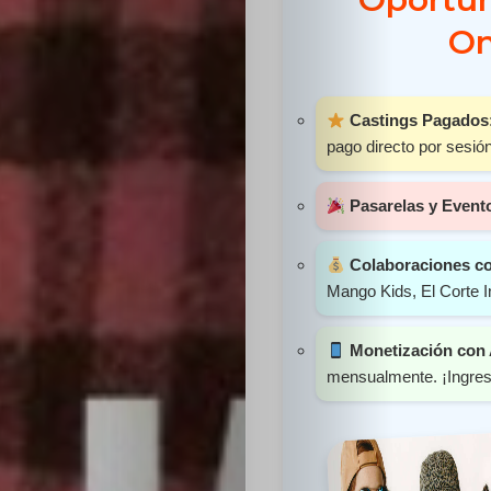
Sabritas
On
Casting
Castings Pagados
HolliKids
pago directo por sesión
Contacto
Pasarelas y Event
Colaboraciones c
Mango Kids, El Corte I
Search
Monetización con
mensualmente. ¡Ingres