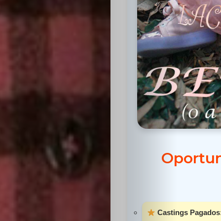
Inicio
Casting
Bershka
Oportun
Casting
SHEIN
Casting
Castings Pagados