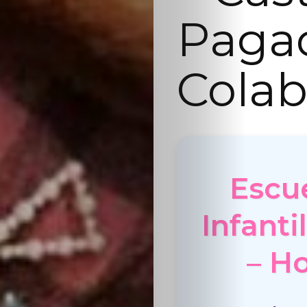
Paga
Colab
Escu
Infanti
– H