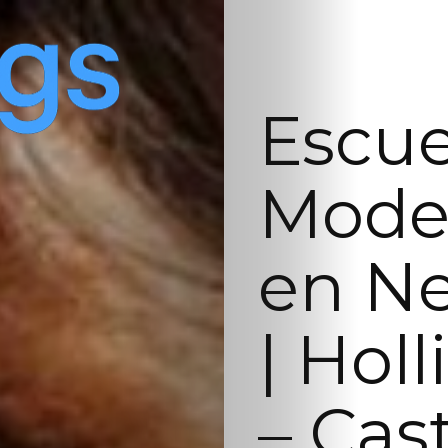
Escue
Model
en Ne
| Hol
– Cas