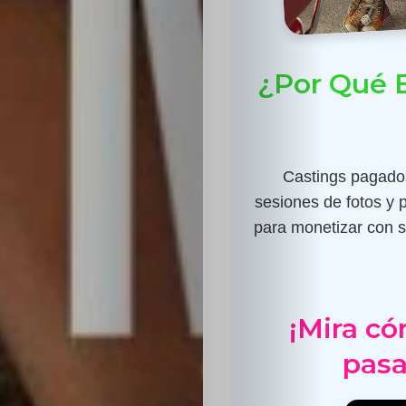
¿Por Qué E
Castings pagados
sesiones de fotos y 
para monetizar con su
¡Mira có
pasa