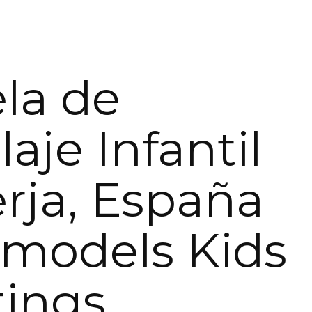
la de
aje Infantil
rja, España
limodels Kids
tings