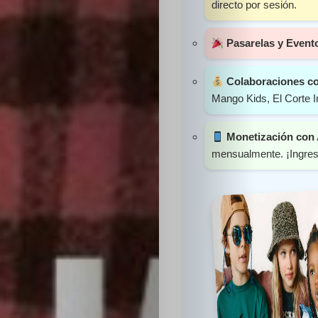
directo por sesión.
Sabritas
Pasarelas y Event
Casting
Colaboraciones c
HolliKids
Mango Kids, El Corte I
Contacto
Monetización con
mensualmente. ¡Ingres
Search