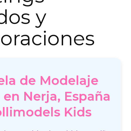
dos y
oraciones
ela de Modelaje
l en Nerja, España
ollimodels Kids