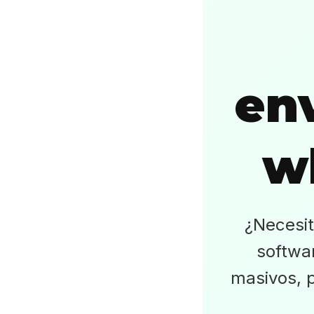
en
w
¿Necesit
softwa
masivos, p