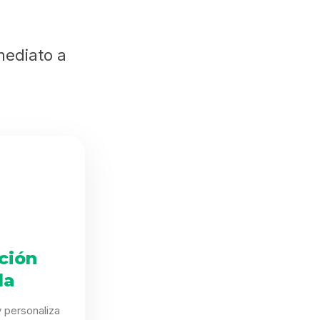
mediato a
ción
da
 personaliza