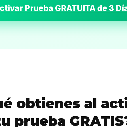
ctivar Prueba GRATUITA de 3 Dí
Inicio
Casting
Bershka
Casting
é obtienes al act
SHEIN
tu prueba GRATIS
Casting