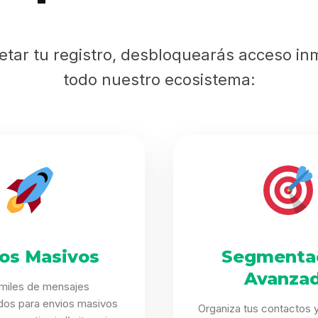
Sabritas
etar tu registro, desbloquearás acceso in
Casting
todo nuestro ecosistema:
HolliKids
Contacto
Search
íos Masivos
Segmenta
Avanza
 miles de mensajes
dos para envios masivos
Organiza tus contactos y