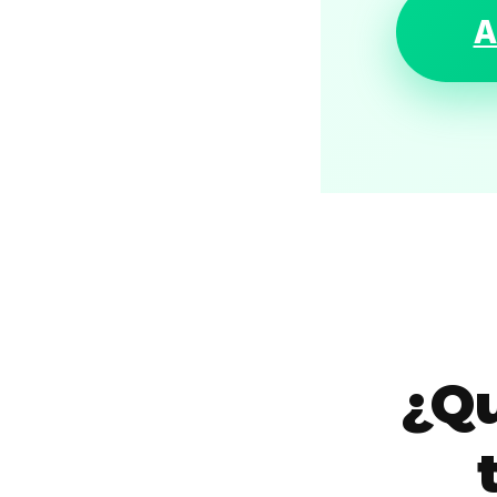
A
¿Qu