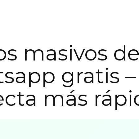
os masivos d
sapp gratis –
cta más rápi