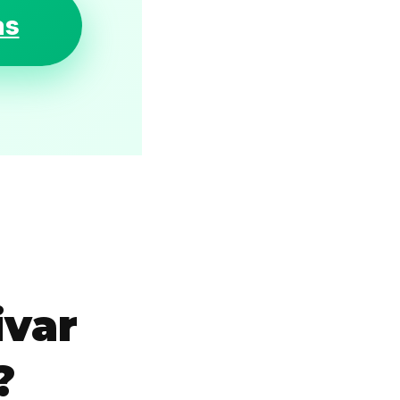
as
ivar
?