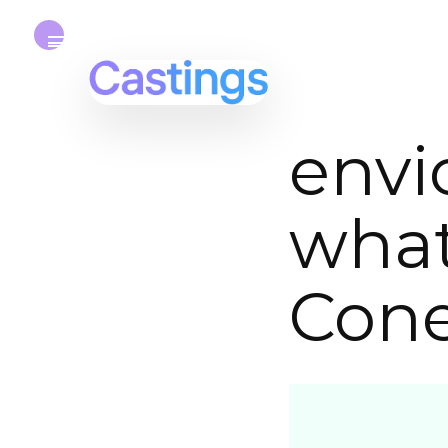
envi
what
Cone