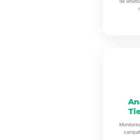
de whatsap
An
Ti
Monitorea
campañ