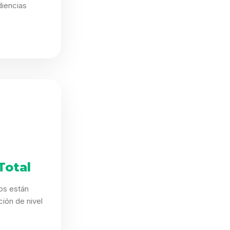
iencias
.
Total
os están
ión de nivel