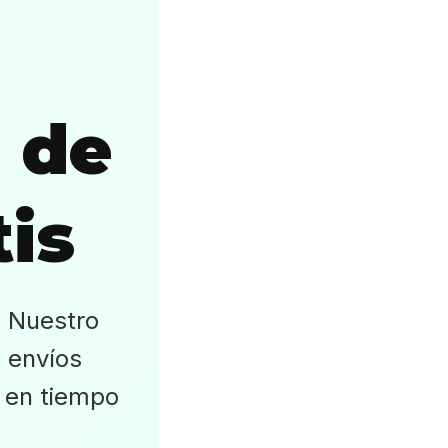
 de
is
? Nuestro
 envíos
o en tiempo