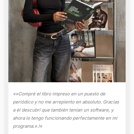
«»Compré el libro impreso en un puesto de
periódico y no me arrepiento en absoluto. Gracias
a él descubrí que también tenían un software, y
ahora lo tengo funcionando perfectamente en mi
programa.».!»