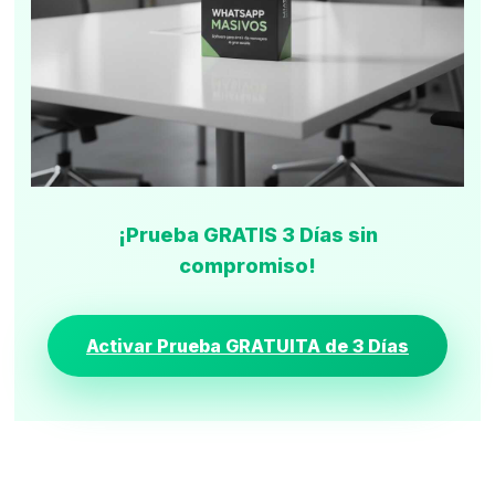
¡Prueba GRATIS 3 Días sin
compromiso!
Activar Prueba GRATUITA de 3 Días