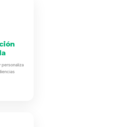
ción
da
 personaliza
iencias
.