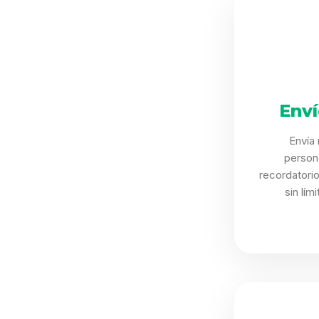
Env
Envía
person
recordatori
sin lím