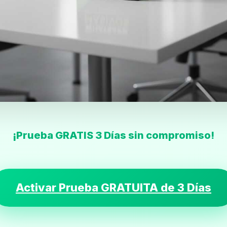
¡Prueba GRATIS 3 Días sin compromiso!
Activar Prueba GRATUITA de 3 Días