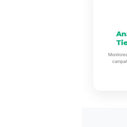
An
Ti
Monitorea
campañ