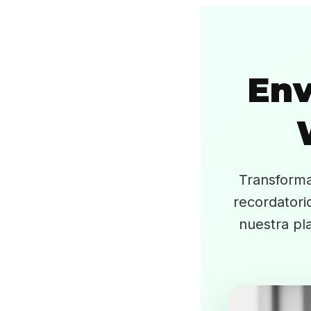
Env
Transforma
recordatori
nuestra pl