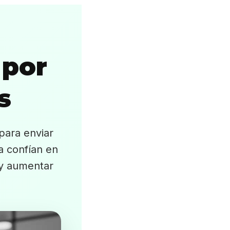
 por
s
para enviar
a confían en
 y aumentar