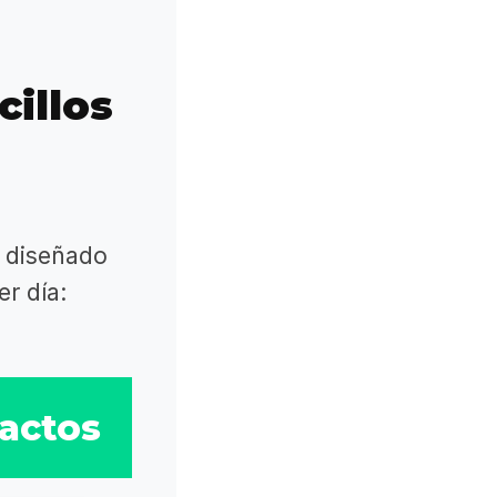
cillos
, diseñado
r día:
tactos