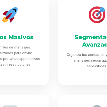
Sabritas
Casting
HolliKids
íos Masivos
Segmenta
Contacto
Avanza
 miles de mensajes
alizados para enviar
Organiza tus contactos y
os por whatsapp masivos
mensajes según aud
ites ni restricciones.
específicas
Search