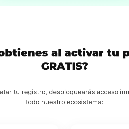
Inicio
obtienes al activar tu 
Casting
GRATIS?
Bershka
Casting
etar tu registro, desbloquearás acceso in
todo nuestro ecosistema:
SHEIN
Casting