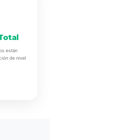
Total
os están
ión de nivel