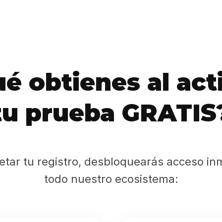
Sabritas
Casting
HolliKids
é obtienes al act
Contacto
tu prueba GRATIS
Search
etar tu registro, desbloquearás acceso in
todo nuestro ecosistema: