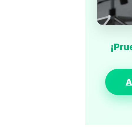
¡Pru
A