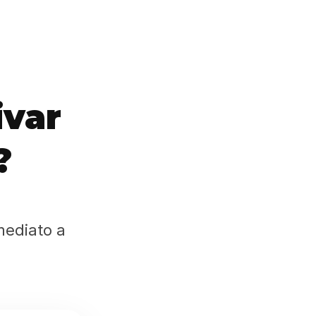
ivar
?
mediato a