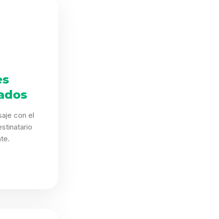
es
ados
aje con el
stinatario
te.