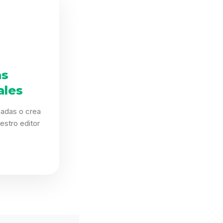
as
ales
eñadas o crea
estro editor