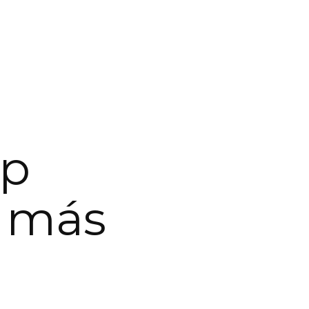
pp
l más