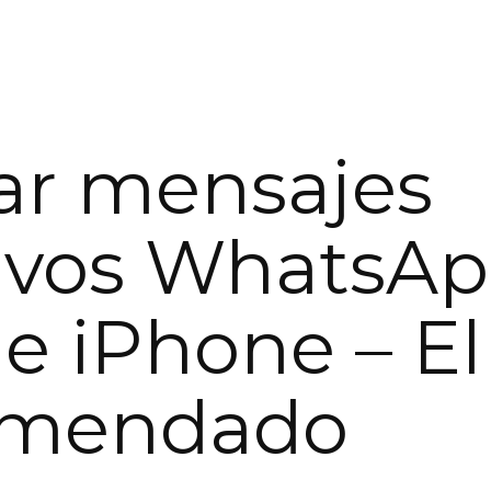
ar mensajes
ivos WhatsA
e iPhone – E
omendado