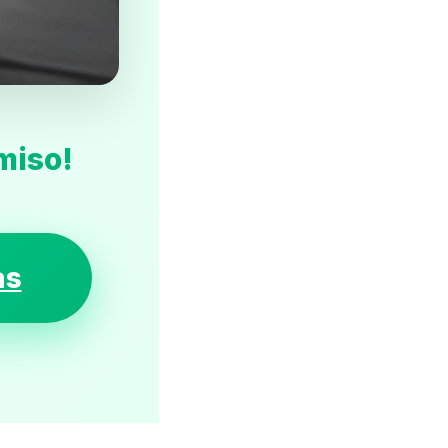
miso!
as