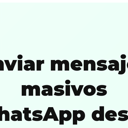
nviar mensaj
masivos
atsApp de