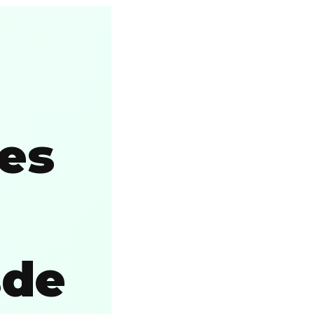
es
sde