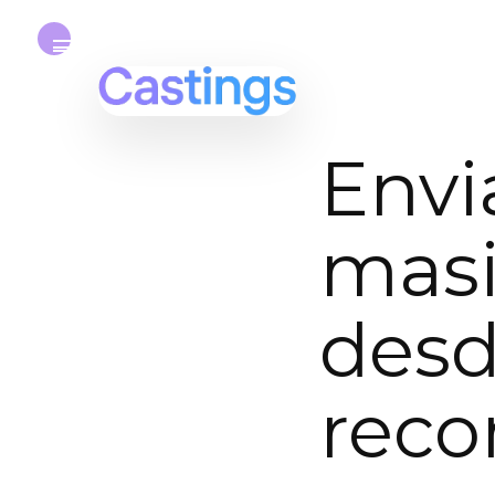
Envi
mas
desd
rec