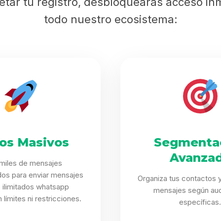
etar tu registro, desbloquearás acceso in
todo nuestro ecosistema:
íos Masivos
Segmenta
Avanza
 miles de mensajes
dos para enviar mensajes
Organiza tus contactos y
 ilimitados whatsapp
mensajes según aud
 límites ni restricciones.
específicas