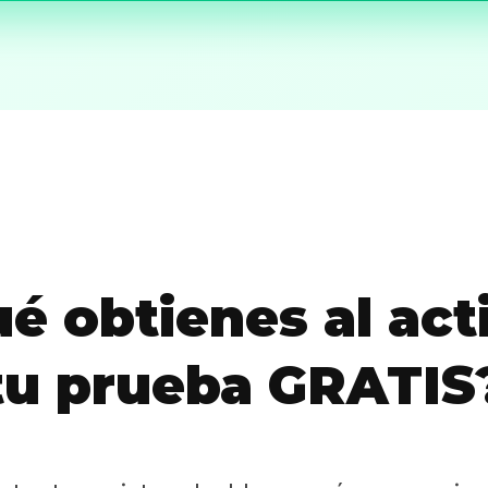
Sabritas
Casting
HolliKids
Contacto
é obtienes al act
Search
tu prueba GRATIS