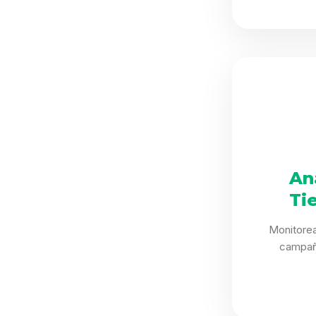
An
Ti
Monitorea
campañ