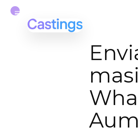
Envi
masi
What
Aume