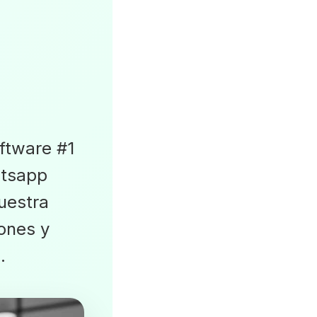
ftware #1
atsapp
uestra
ones y
.