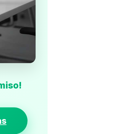
miso!
as