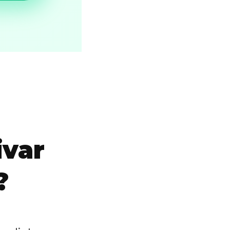
ivar
?