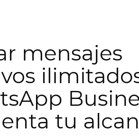
ar mensajes
vos ilimitado
sApp Busine
nta tu alca