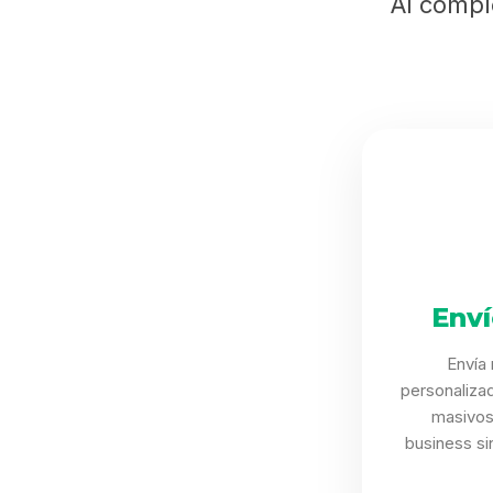
Al compl
Env
Envía
personaliza
masivos
business sin