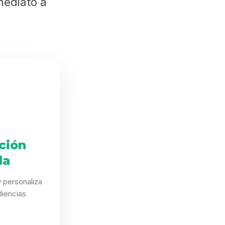
mediato a
ción
da
 personaliza
iencias
.