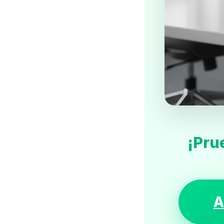
¡Pru
A