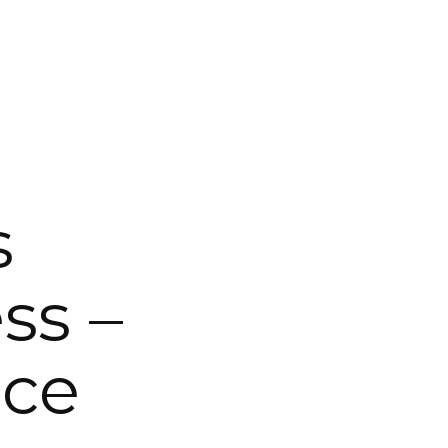
s
ss –
nce