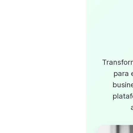
Transfor
para 
busin
plata