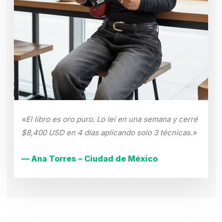
«El libro es oro puro. Lo leí en una semana y cerré
$8,400 USD en 4 días aplicando solo 3 técnicas.»
— Ana Torres – Ciudad de México