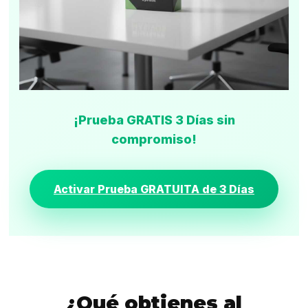
¡Prueba GRATIS 3 Días sin
compromiso!
Activar Prueba GRATUITA de 3 Días
¿Qué obtienes al